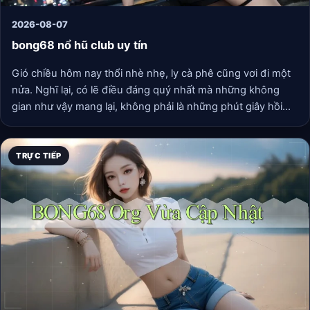
2026-08-07
bong68 nổ hũ club uy tín
Gió chiều hôm nay thổi nhè nhẹ, ly cà phê cũng vơi đi một
nửa. Nghĩ lại, có lẽ điều đáng quý nhất mà những không
gian như vậy mang lại, không phải là những phút giây hồi
hộp, mà là những ký ức vui vẻ, những mối quen biết mới và
cảm giác được là chính mình trong một thế giới đầy màu
sắc. Nó giống như một sở thích cá nhân vậy – bạn chăm
TRỰC TIẾP
chút nó mỗi ngày một chút, và nó sẽ mang lại cho bạn
những món quà bất ngờ, đơn giản chỉ là một nụ cười, một
phút giây quên hết mệt nhọc. Và rồi, khi tắt máy đi, bạn vẫn
mang theo những điều tích cực ấy vào cuộc sống thực tại,
nhẹ nhàng và tươi mới.