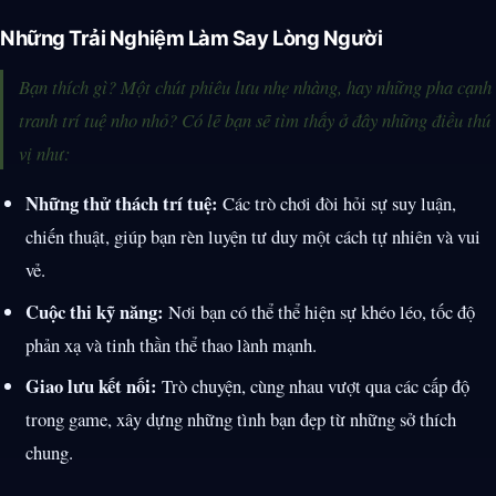
Những Trải Nghiệm Làm Say Lòng Người
Bạn thích gì? Một chút phiêu lưu nhẹ nhàng, hay những pha cạnh
tranh trí tuệ nho nhỏ? Có lẽ bạn sẽ tìm thấy ở đây những điều thú
vị như:
Những thử thách trí tuệ:
Các trò chơi đòi hỏi sự suy luận,
chiến thuật, giúp bạn rèn luyện tư duy một cách tự nhiên và vui
vẻ.
Cuộc thi kỹ năng:
Nơi bạn có thể thể hiện sự khéo léo, tốc độ
phản xạ và tinh thần thể thao lành mạnh.
Giao lưu kết nối:
Trò chuyện, cùng nhau vượt qua các cấp độ
trong game, xây dựng những tình bạn đẹp từ những sở thích
chung.