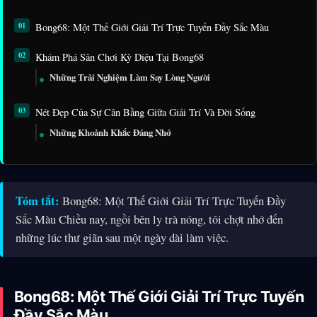
Bong68: Một Thế Giới Giải Trí Trực Tuyến Đầy Sắc Màu
Khám Phá Sân Chơi Kỳ Diệu Tại Bong68
Những Trải Nghiệm Làm Say Lòng Người
Nét Đẹp Của Sự Cân Bằng Giữa Giải Trí Và Đời Sống
Những Khoảnh Khắc Đáng Nhớ
Tóm tắt:
Bong68: Một Thế Giới Giải Trí Trực Tuyến Đầy
Sắc Màu Chiều nay, ngồi bên ly trà nóng, tôi chợt nhớ đến
những lúc thư giãn sau một ngày dài làm việc.
Bong68: Một Thế Giới Giải Trí Trực Tuyến
Đầy Sắc Màu