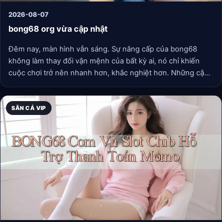
2026-08-07
bong68 org vừa cập nhật
Đêm nay, màn hình vẫn sáng. Sự nâng cấp của bong68
không làm thay đổi vận mệnh của bất kỳ ai, nó chỉ khiến
cuộc chơi trở nên nhanh hơn, khắc nghiệt hơn. Những cập
nhật về giao diện, về tốc độ load trang, về bảo mật, tất cả
chỉ là lớp vỏ bọc cho một trò chơi cảm xúc vốn đã cũ kỹ tự
thuở nào.
SĂN CÁ VIP