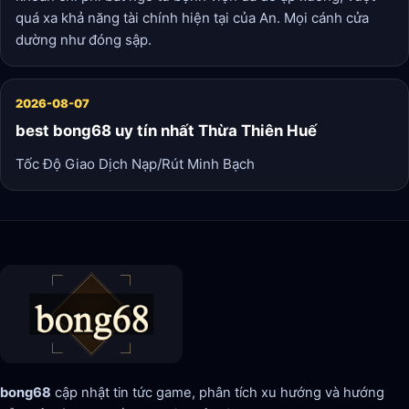
quá xa khả năng tài chính hiện tại của An. Mọi cánh cửa
dường như đóng sập.
2026-08-07
best bong68 uy tín nhất Thừa Thiên Huế
Tốc Độ Giao Dịch Nạp/Rút Minh Bạch
bong68
cập nhật tin tức game, phân tích xu hướng và hướng