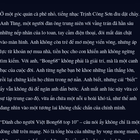
Ở một góc quán cà phê nhỏ, tiếng nhạc Trịnh Công Sơn dìu dặt chảy.
Anh Tùng, một người đàn ông trung niên với vầng trán đã hằn sâu
những nếp nhăn của lo toan, tay cầm điện thoại, đôi mắt dán chặt
vào màn hình. Anh không còn trẻ để mơ mộng viển vông, nhưng áp
lực từ khoản nợ mua nhà, tiền học cho con khiến anh không ngừng
tìm kiếm. Với anh, “Bong68” không phải là giải trí, mà là một canh
bạc của cuộc đời. Anh từng nghe bạn bè khoe những lần thắng lớn,
rồi lại chứng kiến họ chìm trong nợ nần. Anh biết, nhưng cái “biết”
ấy vẫn không đủ để ngăn anh dấn bước. Ánh mắt anh lúc này vừa có
sự tập trung cao độ, vừa ẩn chứa một nỗi u hoài khó tả, như thể anh
đang nhìn vào một tương lai không chắc chắn của chính mình.
“Dành cho người Việt Bong68 top 10” – câu nói ấy không chỉ là một
dòng chữ trên mạng. Nó là tổng hòa của những hy vọng mong manh,