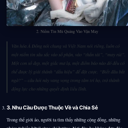
2. Niềm Tin Mù Quáng Vào Vận May
Văn hóa Á Đông nói chung và Việt Nam nói riêng, luôn có
một niềm tin sâu sắc vào số phận, vào “thần tài”, “may rủi”.
Một con số đẹp, một giấc mơ lạ, một điềm báo nào đó đều có
thể được lý giải thành “dấu hiệu” để đặt cược. “Biết đâu bất
ngờ?” – câu hỏi này vang vọng trong tâm trí họ, trở thành
động lực cho những quyết định liều lĩnh.
3. Nhu Cầu Được Thuộc Về và Chia Sẻ
Trong thế giới ảo, người ta tìm thấy những cộng đồng, những