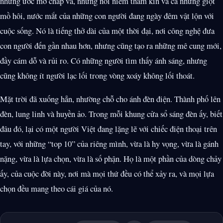
những ước mơ chắp vá, những nỗi niềm thầm kín và cả những giọt
mồ hôi, nước mắt của những con người đang ngày đêm vật lộn với
cuộc sống. Nó là tiếng thở dài của một thời đại, nơi công nghệ đưa
con người đến gần nhau hơn, nhưng cũng tạo ra những mê cung mới,
đầy cám dỗ và rủi ro. Có những người tìm thấy ánh sáng, nhưng
cũng không ít người lạc lối trong vòng xoáy không lối thoát.
Mặt trời đã xuống hẳn, nhường chỗ cho ánh đèn điện. Thành phố lên
đèn, lung linh và huyền ảo. Trong mỗi khung cửa sổ sáng đèn ấy, biết
đâu đó, lại có một người Việt đang lặng lẽ với chiếc điện thoại trên
tay, với những “top 10” của riêng mình, vừa là hy vọng, vừa là gánh
nặng, vừa là lựa chọn, vừa là số phận. Họ là một phần của dòng chảy
ấy, của cuộc đời này, nơi mà mọi thứ đều có thể xảy ra, và mọi lựa
chọn đều mang theo cái giá của nó.