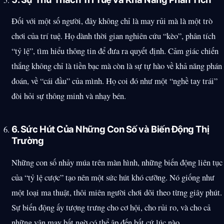
Đối với một số người, đây không chỉ là may rủi mà là một trò
chơi của trí tuệ. Họ dành thời gian nghiên cứu “kèo”, phân tích
“tỷ lệ”, tìm hiểu thông tin để đưa ra quyết định. Cảm giác chiến
thắng không chỉ là tiền bạc mà còn là sự tự hào về khả năng phán
đoán, về “cái đầu” của mình. Họ coi đó như một “nghề tay trái”
đòi hỏi sự thông minh và nhạy bén.
6. Sức Hút Của Những Con Số và Biến Động Thị
Trường
Những con số nhảy múa trên màn hình, những biến động liên tục
của “tỷ lệ cược” tạo nên một sức hút khó cưỡng. Nó giống như
một loại ma thuật, thôi miên người chơi dõi theo từng giây phút.
Sự biến động ấy tượng trưng cho cơ hội, cho rủi ro, và cho cả
những vận may bất ngờ có thể ập đến bất cứ lúc nào.