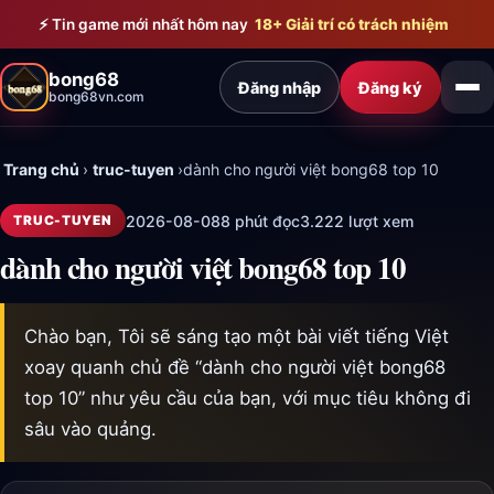
Bỏ qua đến nội dung chính
⚡ Tin game mới nhất hôm nay
18+ Giải trí có trách nhiệm
bong68
Đăng nhập
Đăng ký
bong68vn.com
Trang chủ
›
truc-tuyen
›
dành cho người việt bong68 top 10
2026-08-08
8 phút đọc
3.222 lượt xem
TRUC-TUYEN
dành cho người việt bong68 top 10
Chào bạn, Tôi sẽ sáng tạo một bài viết tiếng Việt
xoay quanh chủ đề “dành cho người việt bong68
top 10” như yêu cầu của bạn, với mục tiêu không đi
sâu vào quảng.