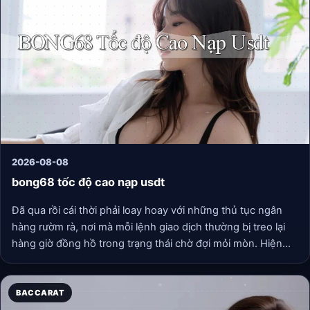
2026-08-08
bong68 tốc độ cao nạp usdt
Đã qua rồi cái thời phải loay hoay với những thủ tục ngân
hàng rườm rà, nơi mà mỗi lệnh giao dịch thường bị treo lại
hàng giờ đồng hồ trong trạng thái chờ đợi mỏi mòn. Hiện
nay, cộng đồng người chơi thông thái đang chuyển dịch
dần sang các phương thức thanh toán linh hoạt hơn. Trong
bối cảnh đó, bong68 tốc độ cao nạp usdt nổi lên như một
BACCARAT