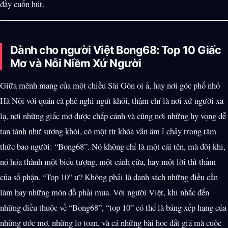
đầy cuốn hút.
Dành cho người Việt Bong68: Top 10 Giấc
Mơ và Nỗi Niềm Xứ Người
Giữa mênh mang của một chiều Sài Gòn oi ả, hay nơi góc phố nhỏ
Hà Nội với quán cà phê nghi ngút khói, thậm chí là nơi xứ người xa
lạ, nơi những giấc mơ được chắp cánh và cũng nơi những hy vọng dễ
tan tành như sương khói, có một từ khóa vẫn âm ỉ chảy trong tâm
thức bao người: “Bong68”. Nó không chỉ là một cái tên, mà đôi khi,
nó hóa thành một biểu tượng, một cánh cửa, hay một lời thì thầm
của số phận. “Top 10” ư? Không phải là danh sách những điều cần
làm hay những món đồ phải mua. Với người Việt, khi nhắc đến
những điều thuộc về “Bong68”, “top 10” có thể là bảng xếp hạng của
những ước mơ, những lo toan, và cả những bài học đắt giá mà cuộc