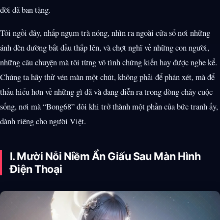
đời đã ban tặng.
Tôi ngồi đây, nhấp ngụm trà nóng, nhìn ra ngoài cửa sổ nơi những
ánh đèn đường bắt đầu thắp lên, và chợt nghĩ về những con người,
những câu chuyện mà tôi từng vô tình chứng kiến hay được nghe kể.
Chúng ta hãy thử vén màn một chút, không phải để phán xét, mà để
thấu hiểu hơn về những gì đã và đang diễn ra trong dòng chảy cuộc
sống, nơi mà “Bong68” đôi khi trở thành một phần của bức tranh ấy,
dành riêng cho người Việt.
I. Mười Nỗi Niềm Ẩn Giấu Sau Màn Hình
Điện Thoại