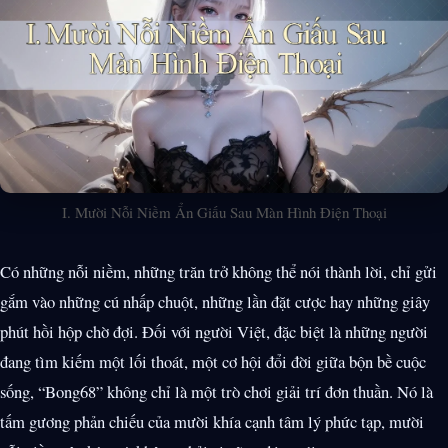
I. Mười Nỗi Niềm Ẩn Giấu Sau Màn Hình Điện Thoại
Có những nỗi niềm, những trăn trở không thể nói thành lời, chỉ gửi
gắm vào những cú nhấp chuột, những lần đặt cược hay những giây
phút hồi hộp chờ đợi. Đối với người Việt, đặc biệt là những người
đang tìm kiếm một lối thoát, một cơ hội đổi đời giữa bộn bề cuộc
sống, “Bong68” không chỉ là một trò chơi giải trí đơn thuần. Nó là
tấm gương phản chiếu của mười khía cạnh tâm lý phức tạp, mười