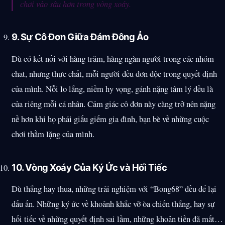
chơi vào sâu hơn trong vòng xoáy.
9. Sự Cô Đơn Giữa Đám Đông Ảo
Dù có kết nối với hàng trăm, hàng ngàn người trong các nhóm
chat, nhưng thực chất, mỗi người đều đơn độc trong quyết định
của mình. Nỗi lo lắng, niềm hy vọng, gánh nặng tâm lý đều là
của riêng mỗi cá nhân. Cảm giác cô đơn này càng trở nên nặng
nề hơn khi họ phải giấu giếm gia đình, bạn bè về những cuộc
chơi thầm lặng của mình.
10. Vòng Xoáy Của Ký Ức và Hối Tiếc
Dù thắng hay thua, những trải nghiệm với “Bong68” đều để lại
dấu ấn. Những ký ức về khoảnh khắc vỡ òa chiến thắng, hay sự
hối tiếc về những quyết định sai lầm, những khoản tiền đã mất…