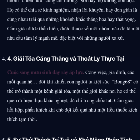
nhóm “chiến hữu” cùng chí hướng. Nơi đây, họ không đơn độc.
Họ có thể chia sẻ kinh nghiệm, nhận lời khuyên, hay đơn giản là
cùng nhau trải qua những khoảnh khắc thăng hoa hay thất vọng.
Cảm giác được thấu hiểu, được thuộc về một nhóm nào đó là một
nhu cầu tâm lý mạnh mẽ, đặc biệt với những người xa xứ.
4. Giải Tỏa Căng Thẳng và Thoát Ly Thực Tại
Cuộc sống mưu sinh đầy rẫy áp lực.
Công việc, gia đình, các
mối quan hệ… đôi khi khiến con người ta kiệt sức. “Bong68” có
thể trở thành một kênh giải tỏa, một thế giới khác nơi họ có thể
quên đi hiện thực khắc nghiệt, dù chỉ trong chốc lát. Cảm giác
hồi hộp, phấn khích khi chờ đợi kết quả như một liều thuốc kích
thích tạm thời.
5. Sự Thử Thách Trí Tuệ và Khả Năng Phân Tích