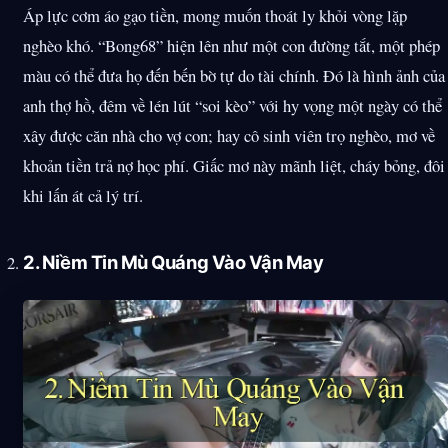
Áp lực cơm áo gạo tiền, mong muốn thoát ly khỏi vòng lặp
nghèo khó. “Bong68” hiện lên như một con đường tắt, một phép
màu có thể đưa họ đến bến bờ tự do tài chính. Đó là hình ảnh của
anh thợ hồ, đêm về lén lút “soi kèo” với hy vọng một ngày có thể
xây được căn nhà cho vợ con; hay cô sinh viên trọ nghèo, mơ về
khoản tiền trả nợ học phí. Giấc mơ này mãnh liệt, cháy bỏng, đôi
khi lấn át cả lý trí.
2. Niềm Tin Mù Quáng Vào Vận May