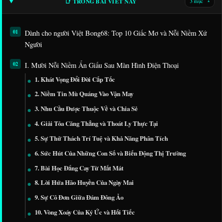
📑 TRONG BÀI VIẾT NÀY
3 mục
▾
Dành cho người Việt Bong68: Top 10 Giấc Mơ và Nỗi Niềm Xứ
Người
I. Mười Nỗi Niềm Ẩn Giấu Sau Màn Hình Điện Thoại
1. Khát Vọng Đổi Đời Cấp Tốc
2. Niềm Tin Mù Quáng Vào Vận May
3. Nhu Cầu Được Thuộc Về và Chia Sẻ
4. Giải Tỏa Căng Thẳng và Thoát Ly Thực Tại
5. Sự Thử Thách Trí Tuệ và Khả Năng Phân Tích
6. Sức Hút Của Những Con Số và Biến Động Thị Trường
7. Bài Học Đắng Cay Từ Mất Mát
8. Lời Hứa Hão Huyền Của Ngày Mai
9. Sự Cô Đơn Giữa Đám Đông Ảo
10. Vòng Xoáy Của Ký Ức và Hối Tiếc