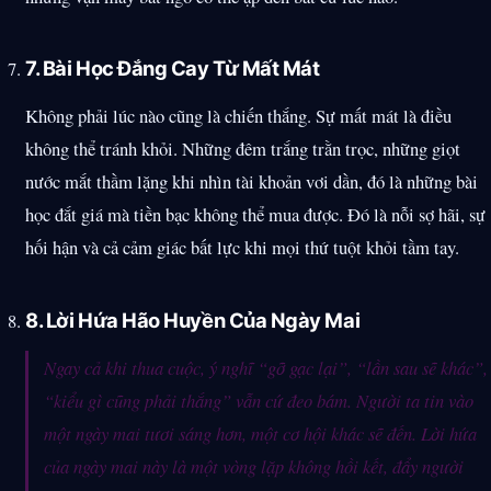
7. Bài Học Đắng Cay Từ Mất Mát
Không phải lúc nào cũng là chiến thắng. Sự mất mát là điều
không thể tránh khỏi. Những đêm trắng trằn trọc, những giọt
nước mắt thầm lặng khi nhìn tài khoản vơi dần, đó là những bài
học đắt giá mà tiền bạc không thể mua được. Đó là nỗi sợ hãi, sự
hối hận và cả cảm giác bất lực khi mọi thứ tuột khỏi tầm tay.
8. Lời Hứa Hão Huyền Của Ngày Mai
Ngay cả khi thua cuộc, ý nghĩ “gỡ gạc lại”, “lần sau sẽ khác”,
“kiểu gì cũng phải thắng” vẫn cứ đeo bám. Người ta tin vào
một ngày mai tươi sáng hơn, một cơ hội khác sẽ đến. Lời hứa
của ngày mai này là một vòng lặp không hồi kết, đẩy người