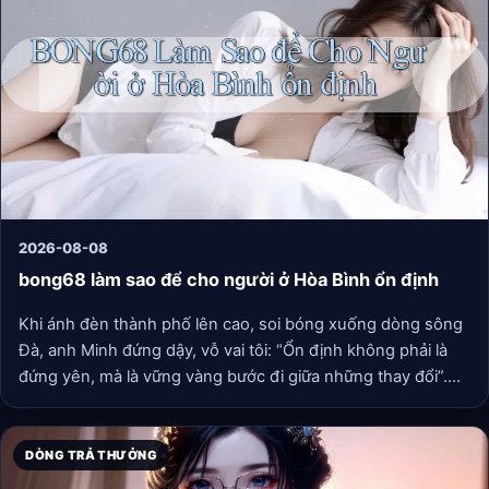
giải pháp tối ưu, biến những giây phút giải trí trở nên liền
mạch và không gián đoạn.
2026-08-08
bong68 làm sao để cho người ở Hòa Bình ổn định
Khi ánh đèn thành phố lên cao, soi bóng xuống dòng sông
Đà, anh Minh đứng dậy, vỗ vai tôi: “Ổn định không phải là
đứng yên, mà là vững vàng bước đi giữa những thay đổi”.
Người dân Hòa Bình vốn dĩ đã có sự kiên trì của đá, sự bao
dung của rừng. Chỉ cần có thêm những công cụ, những
cộng đồng tạo ra giá trị bền vững, giấc mơ về một cuộc
DÒNG TRẢ THƯỞNG
sống no ấm, ổn định sẽ không còn là xa vời.