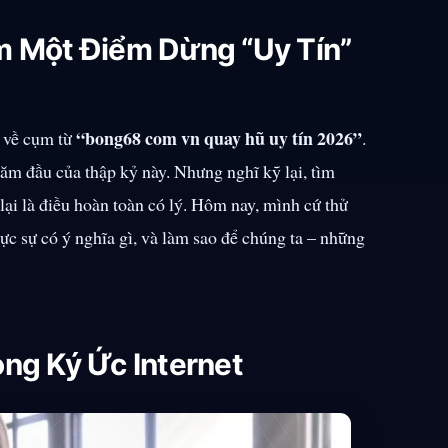
m Một Điểm Dừng “Uy Tín”
“bong68 com vn quay hũ uy tín 2026”
n về cụm từ
.
ăm đầu của thập kỷ này. Nhưng nghĩ kỹ lại, tìm
lại là điều hoàn toàn có lý. Hôm nay, mình cứ thử
c sự có ý nghĩa gì, và làm sao để chúng ta – những
ng Ký Ức Internet