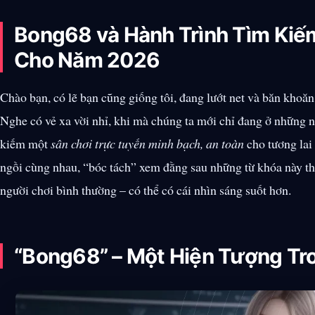
Bong68 và Hành Trình Tìm Kiế
Cho Năm 2026
Chào bạn, có lẽ bạn cũng giống tôi, đang lướt net và băn khoă
Nghe có vẻ xa vời nhỉ, khi mà chúng ta mới chỉ đang ở những n
kiếm một
sân chơi trực tuyến minh bạch, an toàn
cho tương lai 
ngồi cùng nhau, “bóc tách” xem đằng sau những từ khóa này thự
người chơi bình thường – có thể có cái nhìn sáng suốt hơn.
“Bong68” – Một Hiện Tượng Tro