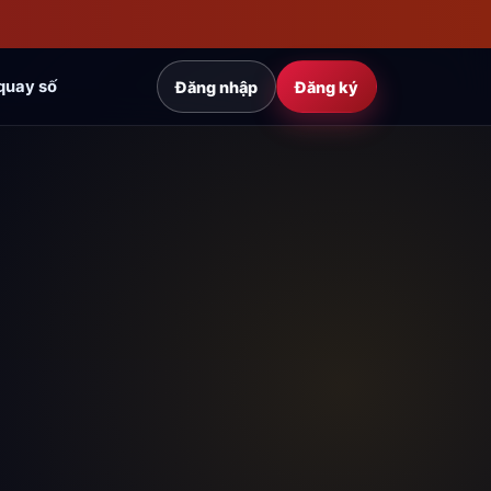
quay số
Đăng nhập
Đăng ký