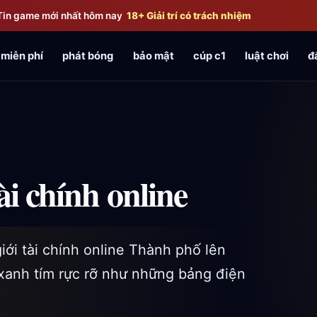
Tin game mới nhất hôm nay
18+ Giải trí có trách nhiệm
 miễn phí
phát bóng
bảo mật
cúp c1
luật chơi
đ
ài chính online
ới tài chính online Thành phố lên
xanh tím rực rỡ như những bảng điện