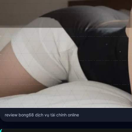
review bong68 dịch vụ tài chính online