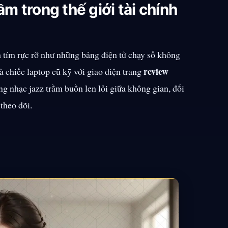
 trong thế giới tài chính
 tím rực rỡ như những bảng điện tử chạy số không
review
à chiếc laptop cũ kỹ với giao diện trang
ng nhạc jazz trầm buồn len lỏi giữa không gian, đối
theo dõi.