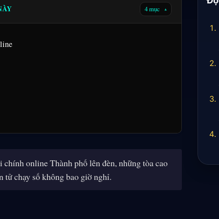
 NÀY
4 mục
▾
line
 chính online Thành phố lên đèn, những tòa cao
n tử chạy số không bao giờ nghỉ.