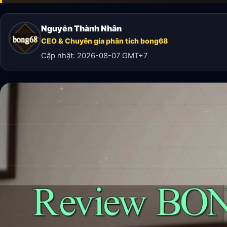
Nguyễn Thành Nhân
CEO & Chuyên gia phân tích bong68
Cập nhật:
2026-08-07
GMT+7