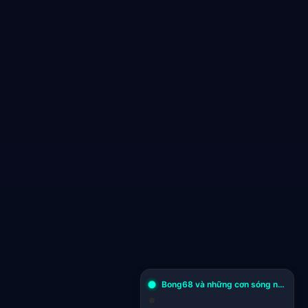
Bong68 và những cơn sóng ngầm trong thế giới tài chính online