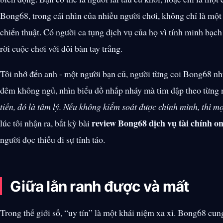
Bong68, trong cái nhìn của nhiều người chơi, không chỉ là một 
chiến thuật. Có người ca tụng dịch vụ của họ vì tính minh bạch
rời cuộc chơi với đôi bàn tay trắng.
Tôi nhớ đến anh - một người bạn cũ, người từng coi Bong68 n
đêm không ngủ, nhìn biểu đồ nhấp nháy mà tim đập theo từng 
tiền, đó là tâm lý. Nếu không kiểm soát được chính mình, thì mọ
review Bong68 dịch vụ tài chính on
lúc tôi nhận ra, bất kỳ bài
người đọc thiếu đi sự tỉnh táo.
Giữa lằn ranh được và mất
Trong thế giới số, “uy tín” là một khái niệm xa xỉ. Bong68 cung