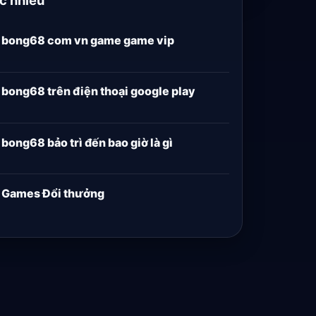
bong68 com vn game game vip
bong68 trên điện thoại google play
bong68 bảo trì đến bao giờ là gì
Games Đổi thưởng