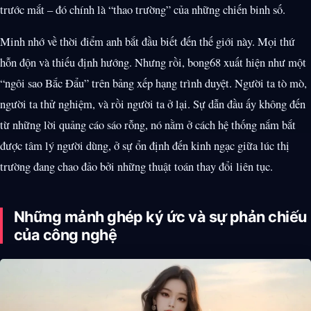
trước mắt – đó chính là “thao trường” của những chiến binh số.
Minh nhớ về thời điểm anh bắt đầu biết đến thế giới này. Mọi thứ
hỗn độn và thiếu định hướng. Nhưng rồi, bong68 xuất hiện như một
“ngôi sao Bắc Đẩu” trên bảng xếp hạng trình duyệt. Người ta tò mò,
người ta thử nghiệm, và rồi người ta ở lại. Sự dẫn đầu ấy không đến
từ những lời quảng cáo sáo rỗng, nó nằm ở cách hệ thống nắm bắt
được tâm lý người dùng, ở sự ổn định đến kinh ngạc giữa lúc thị
trường đang chao đảo bởi những thuật toán thay đổi liên tục.
Những mảnh ghép ký ức và sự phản chiếu
của công nghệ