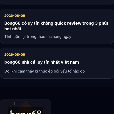
2026-08-09
Bong68 có uy tín không quick review trong 3 phút
hot nhất
Tính tiện lợi trong thao tác hàng ngày
2026-08-09
bong68 nhà cái uy tín nhất việt nam
Đôi khi cảm thấy bị thúc ép bởi yếu tố nào đó