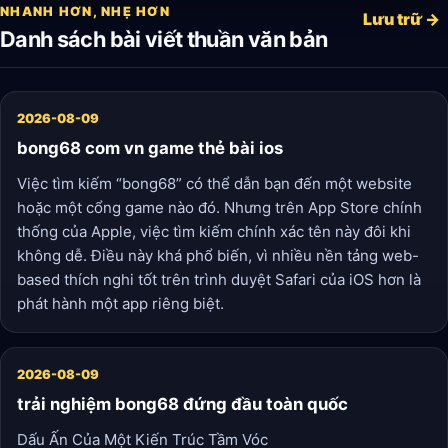
NHANH HƠN, NHẸ HƠN
Lưu trữ →
Danh sách bài viết thuần văn bản
2026-08-09
bong68 com vn game thẻ bài ios
Việc tìm kiếm “bong68” có thể dẫn bạn đến một website
hoặc một cổng game nào đó. Nhưng trên App Store chính
thống của Apple, việc tìm kiếm chính xác tên này đôi khi
không dễ. Điều này khá phổ biến, vì nhiều nền tảng web-
based thích nghi tốt trên trình duyệt Safari của iOS hơn là
phát hành một app riêng biệt.
2026-08-09
trải nghiệm bong68 đứng đầu toàn quốc
Dấu Ấn Của Một Kiến Trúc Tầm Vóc