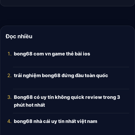
Đọc nhiều
bong68 com vn game thẻ bài ios
trải nghiệm bong68 đứng đầu toàn quốc
Bong68 có uy tín không quick review trong 3
phút hot nhất
bong68 nhà cái uy tín nhất việt nam