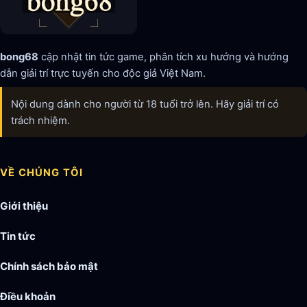
bong68
cập nhật tin tức game, phân tích xu hướng và hướng
dẫn giải trí trực tuyến cho độc giả Việt Nam.
Nội dung dành cho người từ 18 tuổi trở lên. Hãy giải trí có
trách nhiệm.
VỀ CHÚNG TÔI
Giới thiệu
Tin tức
Chính sách bảo mật
Điều khoản