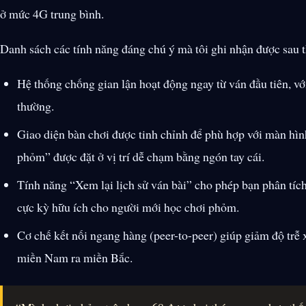
ở mức 4G trung bình.
Danh sách các tính năng đáng chú ý mà tôi ghi nhận được sau t
Hệ thống chống gian lận hoạt động ngay từ ván đầu tiên, vớ
thường.
Giao diện bàn chơi được tinh chỉnh để phù hợp với màn hình
phỏm” được đặt ở vị trí dễ chạm bằng ngón tay cái.
Tính năng “Xem lại lịch sử ván bài” cho phép bạn phân tích 
cực kỳ hữu ích cho người mới học chơi phỏm.
Cơ chế kết nối ngang hàng (peer-to-peer) giúp giảm độ trễ 
miền Nam ra miền Bắc.