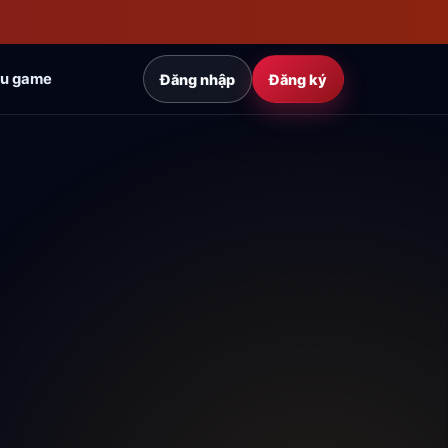
u game
Đăng nhập
Đăng ký