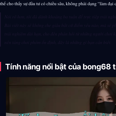
thể cho thấy sự đầu tư có chiều sâu, không phải dạng “làm đại 
Nói rõ hơn, tôi đã dành khoảng ba tuần để trực tiếp trải n
Bài viết này sẽ không che giấu bất cứ điểm yếu nào, mà sẽ phâ
trải nghiệm dài hạn, cho đến phản hồi từ những người chơi 
nền tảng chơi phỏm ổn định, đây là những gì bạn cần biết.
Tính năng nổi bật của bong68 t