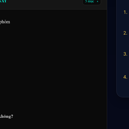
 NÀY
5 mục
▾
i phỏm
 không?