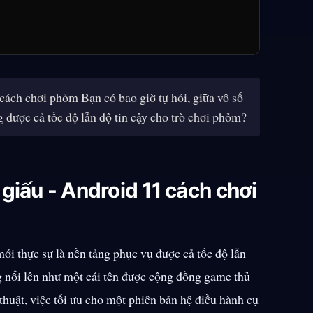
ách chơi phỏm Bạn có bao giờ tự hỏi, giữa vô số
g được cả tốc độ lẫn độ tin cậy cho trò chơi phỏm?
iấu - Android 11 cách chơi
 mới thực sự là nền tảng phục vụ được cả tốc độ lẫn
 nổi lên như một cái tên được cộng đồng game thủ
thuật, việc tối ưu cho một phiên bản hệ điều hành cụ