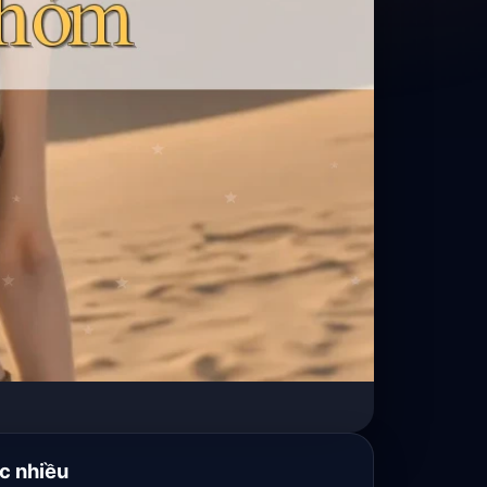
c nhiều