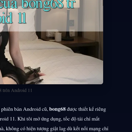
8 trên Android 11
bong68
 phiên bản Android cũ,
được thiết kế riêng
roid 11. Khi tôi mở ứng dụng, tốc độ tải chỉ mất
à, không có hiện tượng giật lag dù kết nối mạng chỉ