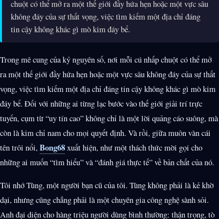
chuột có thể mở ra một thế giới đầy hứa hẹn hoặc một vực sâu
không đáy của sự thất vọng, việc tìm kiếm một địa chỉ đáng
tin cậy không khác gì mò kim đáy bể.
Trong mê cung của kỷ nguyên số, nơi mỗi cú nhấp chuột có thể mở
ra một thế giới đầy hứa hẹn hoặc một vực sâu không đáy của sự thất
vọng, việc tìm kiếm một địa chỉ đáng tin cậy không khác gì mò kim
đáy bể. Đối với những ai từng lạc bước vào thế giới giải trí trực
tuyến, cụm từ “uy tín cao” không chỉ là một lời quảng cáo suông, mà
còn là kim chỉ nam cho mọi quyết định. Và rồi, giữa muôn vàn cái
Bong68
tên trôi nổi,
xuất hiện, như một thách thức mời gọi cho
những ai muốn “tìm hiểu” và “đánh giá thực tế” về bản chất của nó.
Tôi nhớ Tùng, một người bạn cũ của tôi. Tùng không phải là kẻ khờ
dại, nhưng cũng chẳng phải là một chuyên gia công nghệ sành sỏi.
Anh đại diện cho hàng triệu người dùng bình thường: thận trọng, tò