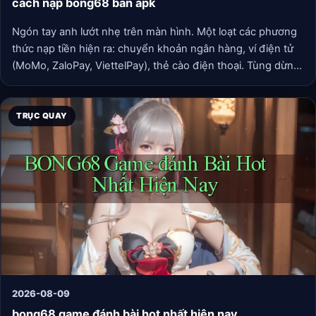
cách nạp bong68 bản apk
Ngón tay anh lướt nhẹ trên màn hình. Một loạt các phương
thức nạp tiền hiện ra: chuyển khoản ngân hàng, ví điện tử
(MoMo, ZaloPay, ViettelPay), thẻ cào điện thoại. Tùng dừng
lại ở lựa chọn “Chuyển khoản ngân hàng”. Đó là phương
thức anh tin tưởng nhất, vì nó có vẻ minh bạch và dễ quản
lý. Anh nhớ lời Bình dặn: “Bản APK này tối ưu lắm, cứ làm
TRỤC QUAY
theo hướng dẫn là được, không phức tạp như mày nghĩ
đâu.”
2026-08-09
bong68 game đánh bài hot nhất hiện nay