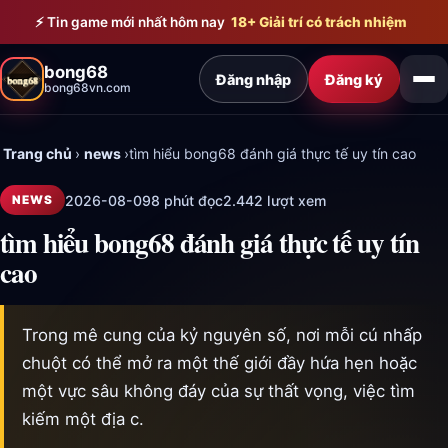
Bỏ qua đến nội dung chính
⚡ Tin game mới nhất hôm nay
18+ Giải trí có trách nhiệm
bong68
Đăng nhập
Đăng ký
bong68vn.com
Trang chủ
›
news
›
tìm hiểu bong68 đánh giá thực tế uy tín cao
2026-08-09
8 phút đọc
2.442 lượt xem
NEWS
tìm hiểu bong68 đánh giá thực tế uy tín
cao
Trong mê cung của kỷ nguyên số, nơi mỗi cú nhấp
chuột có thể mở ra một thế giới đầy hứa hẹn hoặc
một vực sâu không đáy của sự thất vọng, việc tìm
kiếm một địa c.