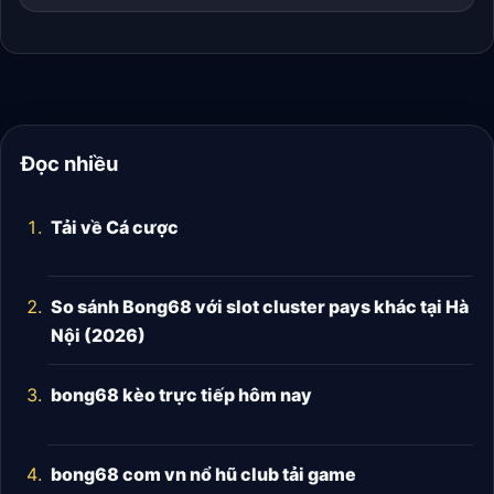
Đọc nhiều
Tải về Cá cược
So sánh Bong68 với slot cluster pays khác tại Hà
Nội (2026)
bong68 kèo trực tiếp hôm nay
bong68 com vn nổ hũ club tải game