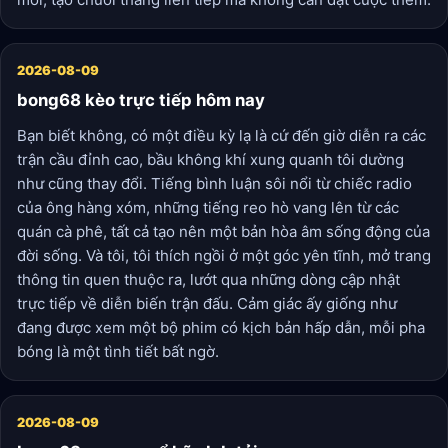
2026-08-09
bong68 kèo trực tiếp hôm nay
Bạn biết không, có một điều kỳ lạ là cứ đến giờ diễn ra các
trận cầu đỉnh cao, bầu không khí xung quanh tôi dường
như cũng thay đổi. Tiếng bình luận sôi nổi từ chiếc radio
của ông hàng xóm, những tiếng reo hò vang lên từ các
quán cà phê, tất cả tạo nên một bản hòa âm sống động của
đời sống. Và tôi, tôi thích ngồi ở một góc yên tĩnh, mở trang
thông tin quen thuộc ra, lướt qua những dòng cập nhật
trực tiếp về diễn biến trận đấu. Cảm giác ấy giống như
đang được xem một bộ phim có kịch bản hấp dẫn, mỗi pha
bóng là một tình tiết bất ngờ.
2026-08-09