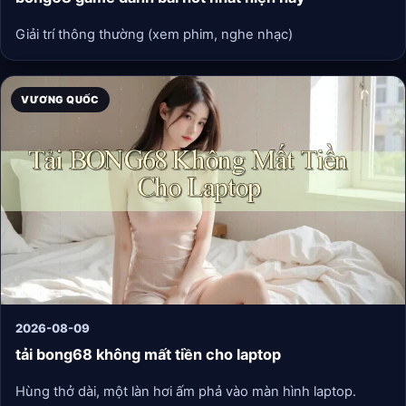
Giải trí thông thường (xem phim, nghe nhạc)
VƯƠNG QUỐC
2026-08-09
tải bong68 không mất tiền cho laptop
Hùng thở dài, một làn hơi ấm phả vào màn hình laptop.