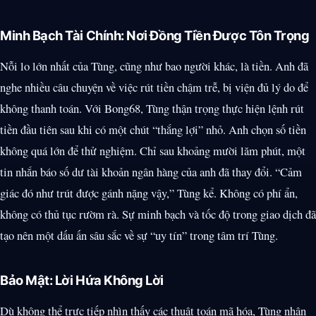
Minh Bạch Tài Chính: Nơi Đồng Tiền Được Tôn Trọng
Nỗi lo lớn nhất của Tùng, cũng như bao người khác, là tiền. Anh đã
nghe nhiều câu chuyện về việc rút tiền chậm trễ, bị viện đủ lý do để
không thanh toán. Với Bong68, Tùng thận trọng thực hiện lệnh rút
tiền đầu tiên sau khi có một chút “thắng lợi” nhỏ. Anh chọn số tiền
không quá lớn để thử nghiệm. Chỉ sau khoảng mười lăm phút, một
tin nhắn báo số dư tài khoản ngân hàng của anh đã thay đổi. “Cảm
giác đó như trút được gánh nặng vậy,” Tùng kể. Không có phí ẩn,
không có thủ tục rườm rà. Sự minh bạch và tốc độ trong giao dịch đã
tạo nên một dấu ấn sâu sắc về sự “uy tín” trong tâm trí Tùng.
Bảo Mật: Lời Hứa Không Lời
Dù không thể trực tiếp nhìn thấy các thuật toán mã hóa, Tùng nhận