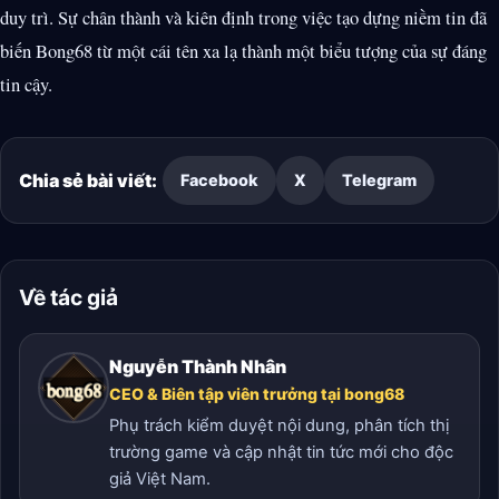
duy trì. Sự chân thành và kiên định trong việc tạo dựng niềm tin đã
biến Bong68 từ một cái tên xa lạ thành một biểu tượng của sự đáng
tin cậy.
Chia sẻ bài viết:
Facebook
X
Telegram
Về tác giả
Nguyễn Thành Nhân
CEO & Biên tập viên trưởng tại bong68
Phụ trách kiểm duyệt nội dung, phân tích thị
trường game và cập nhật tin tức mới cho độc
giả Việt Nam.