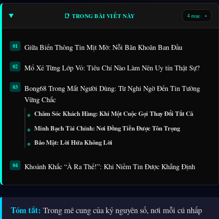
📑 TRONG BÀI VIẾT NÀY
4 mục
▾
Giữa Biển Thông Tin Mịt Mờ: Nỗi Băn Khoăn Ban Đầu
Mổ Xẻ Từng Lớp Vỏ: Tiêu Chí Nào Làm Nên Uy tín Thật Sự?
Bong68 Trong Mắt Người Dùng: Từ Nghi Ngờ Đến Tin Tưởng
Vững Chắc
Chăm Sóc Khách Hàng: Khi Một Cuộc Gọi Thay Đổi Tất Cả
Minh Bạch Tài Chính: Nơi Đồng Tiền Được Tôn Trọng
Bảo Mật: Lời Hứa Không Lời
Khoảnh Khắc “À Ra Thế!”: Khi Niềm Tin Được Khẳng Định
Tóm tắt:
Trong mê cung của kỷ nguyên số, nơi mỗi cú nhấp