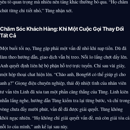
yếu tố quan trọng mà nhiều nền tảng khác thường bỏ qua. “Họ chăm
chút từng chi tiết nhỏ,” Tùng nhận xét.
Chăm Sóc Khách Hàng: Khi Một Cuộc Gọi Thay Đổi
Tất Cả
Một buổi tối nọ, Tùng gặp phải một vấn đề nhỏ khi nạp tiền. Dù đã
làm theo hướng dẫn, giao dịch vẫn bị treo. Nỗi lo lắng chợt dấy lên.
Anh quyết định liên hệ bộ phận hỗ trợ trực tuyến. Chỉ sau vài giây,
một hộp thoại chat hiện lên. “Chào anh, Bong68 có thể giúp gì cho
anh ạ?” Giọng điệu chuyên nghiệp, thái độ nhiệt tình của nhân viên
tư vấn tên Linh đã xóa tan một phần căng thẳng của Tùng. Linh kiên
nhẫn lắng nghe, hướng dẫn Tùng kiểm tra lại từng bước, và chỉ trong
vòng chưa đầy mười phút, vấn đề đã được giải quyết. Tùng không
khỏi ngạc nhiên. “Họ không chỉ giải quyết vấn đề, mà còn giải tỏa cả
nỗi lo của mình,” anh kể lại sau này.