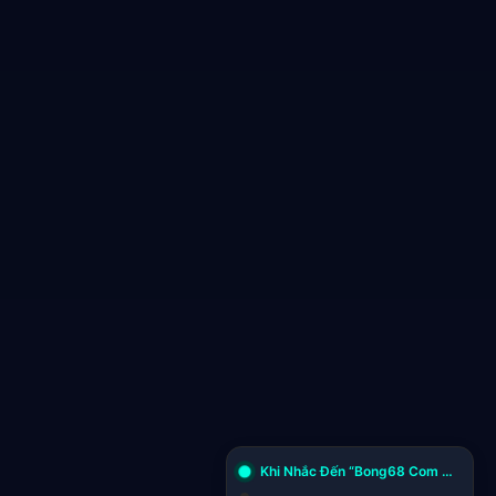
Khi Nhắc Đến “Bong68 Com Vn Nhà Cái Số 1”, Chúng Ta Thực Sự Đang Nói Về Điều Gì?