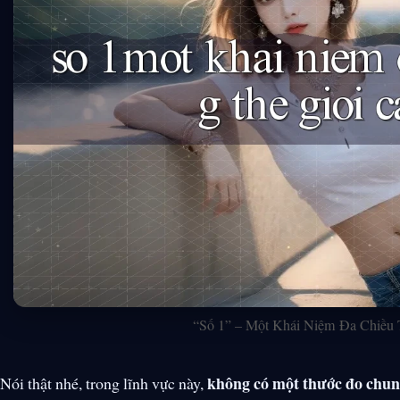
“Số 1” – Một Khái Niệm Đa Chiều 
không có một thước đo chung
Nói thật nhé, trong lĩnh vực này,