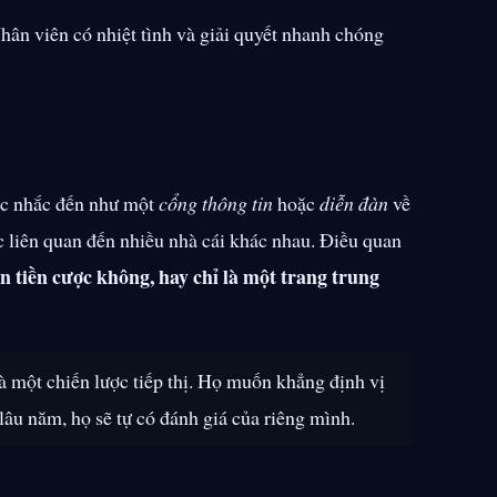
hân viên có nhiệt tình và giải quyết nhanh chóng
ợc nhắc đến như một
cổng thông tin
hoặc
diễn đàn
về
ức liên quan đến nhiều nhà cái khác nhau. Điều quan
ận tiền cược không, hay chỉ là một trang trung
à một chiến lược tiếp thị. Họ muốn khẳng định vị
lâu năm, họ sẽ tự có đánh giá của riêng mình.