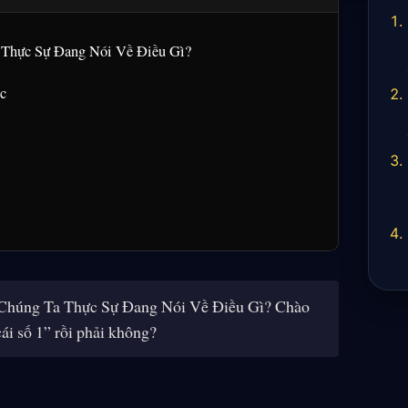
 Thực Sự Đang Nói Về Điều Gì?
c
Chúng Ta Thực Sự Đang Nói Về Điều Gì? Chào
ái số 1” rồi phải không?