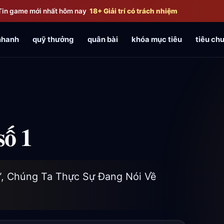
Tin game mới nhất hôm nay
18+ Giải trí có trách nhiệm
 nhanh
quỹ thưởng
quân bài
khóa mục tiêu
tiêu ch
số 1
”, Chúng Ta Thực Sự Đang Nói Về