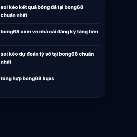
soi kèo kết quả bóng đá tại bong68
chuẩn nhất
bong68 com vn nhà cái đăng ký tặng tiền
soi kèo dự đoán tỷ số tại bong68 chuẩn
nhất
tổng hợp bong68 kqxs