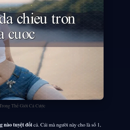
Trong Thế Giới Cá Cược
 nào tuyệt đối
cả. Cái mà người này cho là số 1,