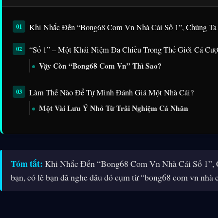
Khi Nhắc Đến “Bong68 Com Vn Nhà Cái Số 1”, Chúng Ta
“Số 1” – Một Khái Niệm Đa Chiều Trong Thế Giới Cá Cượ
Vậy Còn “Bong68 Com Vn” Thì Sao?
Làm Thế Nào Để Tự Mình Đánh Giá Một Nhà Cái?
Một Vài Lưu Ý Nhỏ Từ Trải Nghiệm Cá Nhân
Tóm tắt:
Khi Nhắc Đến “Bong68 Com Vn Nhà Cái Số 1”, 
bạn, có lẽ bạn đã nghe đâu đó cụm từ “bong68 com vn nhà c