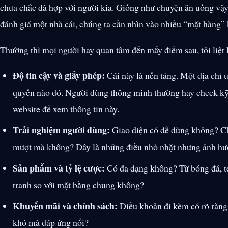
chưa chắc đã hợp với người kia. Giống như chuyện ăn uống vậy,
đánh giá một nhà cái, chúng ta cần nhìn vào nhiều “mặt hàng”
Thường thì mọi người hay quan tâm đến mấy điểm sau, tôi liệt 
Độ tin cậy và giấy phép:
Cái này là nền tảng. Một địa chỉ 
quyền nào đó. Người dùng thông minh thường hay check kỹ 
website để xem thông tin này.
Trải nghiệm người dùng:
Giao diện có dễ dùng không? C
mượt mà không? Đây là những điều nhỏ nhặt nhưng ảnh hư
Sản phẩm và tỷ lệ cược:
Có đa dạng không? Từ bóng đá, te
tranh so với mặt bằng chung không?
Khuyến mãi và chính sách:
Điều khoản đi kèm có rõ ràng,
khó mà đáp ứng nổi?