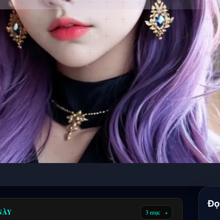
Đọ
 NÀY
3 mục
▾