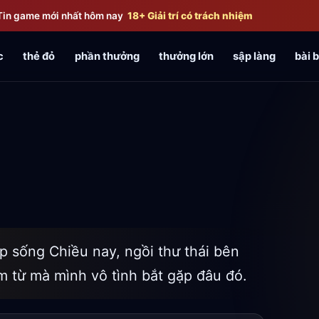
Tin game mới nhất hôm nay
18+ Giải trí có trách nhiệm
c
thẻ đỏ
phần thưởng
thưởng lớn
sập làng
bài 
ịp sống Chiều nay, ngồi thư thái bên
m từ mà mình vô tình bắt gặp đâu đó.