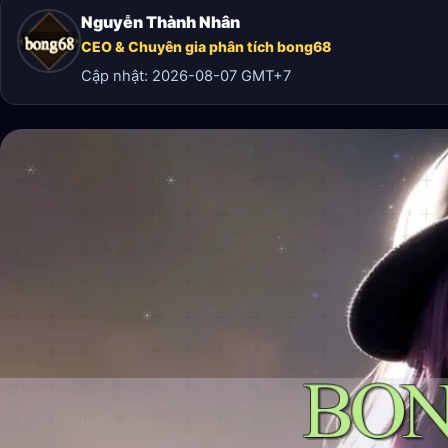
Nguyễn Thành Nhân
CEO & Chuyên gia phân tích bong68
Cập nhật:
2026-08-07
GMT+7