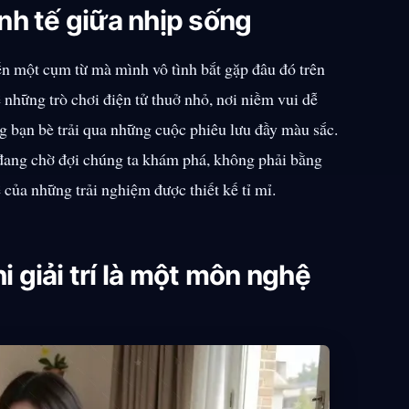
inh tế giữa nhịp sống
đến một cụm từ mà mình vô tình bắt gặp đâu đó trên
 những trò chơi điện tử thuở nhỏ, nơi niềm vui dễ
g bạn bè trải qua những cuộc phiêu lưu đầy màu sắc.
ng đang chờ đợi chúng ta khám phá, không phải bằng
của những trải nghiệm được thiết kế tỉ mỉ.
i giải trí là một môn nghệ