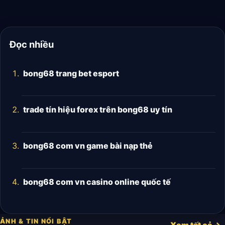
Đọc nhiều
bong68 trang bet esport
trade tín hiệu forex trên bong68 uy tín
bong68 com vn game bài nạp thẻ
bong68 com vn casino online quốc tế
ẢNH & TIN NỔI BẬT
Xem tất cả →