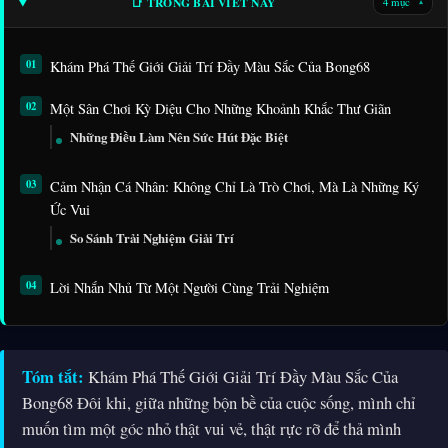
📑 TRONG BÀI VIẾT NÀY
4 mục
▾
Khám Phá Thế Giới Giải Trí Đầy Màu Sắc Của Bong68
Một Sân Chơi Kỳ Diệu Cho Những Khoảnh Khắc Thư Giãn
Những Điều Làm Nên Sức Hút Đặc Biệt
Cảm Nhận Cá Nhân: Không Chỉ Là Trò Chơi, Mà Là Những Ký
Ức Vui
So Sánh Trải Nghiệm Giải Trí
Lời Nhắn Nhủ Từ Một Người Cùng Trải Nghiệm
Tóm tắt:
Khám Phá Thế Giới Giải Trí Đầy Màu Sắc Của
Bong68 Đôi khi, giữa những bộn bề của cuộc sống, mình chỉ
muốn tìm một góc nhỏ thật vui vẻ, thật rực rỡ để thả mình