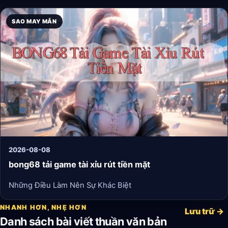
động ổn định nhất có thể. Cảm giác được lắng nghe và
được phục vụ tận tình khiến Hùng thật sự hài lòng.
SAO MAY MẮN
2026-08-08
bong68 tải game tài xỉu rút tiền mặt
Những Điều Làm Nên Sự Khác Biệt
NHANH HƠN, NHẸ HƠN
Lưu trữ →
Danh sách bài viết thuần văn bản