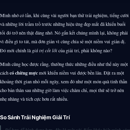
Mình nhớ có lần, khi cùng vài người bạn thử trải nghiệm, tiếng cười
và những lời trầm trồ trước những hiệu ứng đẹp mắt đã khiến buổi
tối đó trở nên thật đáng nhớ. Nó gắn kết chúng mình lại, không phải
vì điều gì to tát, mà đơn giản vì cùng chia sẻ một niềm vui giản dị.
Đó mới chính là
giá trị cốt lõi
của giải trí, phải không nào?
Mình cũng học được rằng, thưởng thức những điều như thế này một
có chừng mực
cách
mới khiến niềm vui được bền lâu. Đặt ra một
khoảng thời gian nhỏ mỗi ngày, xem đó như một món quà tinh thần
cho bản thân sau những giờ làm việc chăm chỉ, mọi thứ sẽ trở nên
nhẹ nhàng và tích cực hơn rất nhiều.
So Sánh Trải Nghiệm Giải Trí
Để bạn dễ hình dung hơn, đây là một vài điểm khác biệt mình cảm