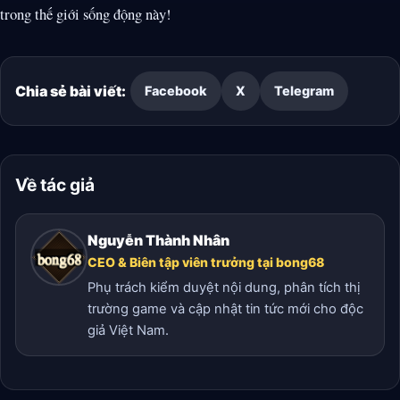
trong thế giới sống động này!
Chia sẻ bài viết:
Facebook
X
Telegram
Về tác giả
Nguyễn Thành Nhân
CEO & Biên tập viên trưởng tại bong68
Phụ trách kiểm duyệt nội dung, phân tích thị
trường game và cập nhật tin tức mới cho độc
giả Việt Nam.