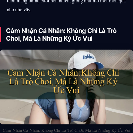
luôn mang lại nụ cười hồn nhiên, giống như mở một món quà
nho nhỏ vậy.
Cảm Nhận Cá Nhân: Không Chỉ Là Trò
Chơi, Mà Là Những Ký Ức Vui
Cảm Nhận Cá Nhân: Không Chỉ Là Trò Chơi, Mà Là Những Ký Ức Vui