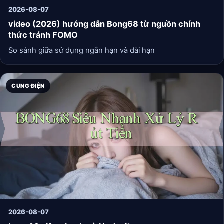
2026-08-07
video (2026) hướng dẫn Bong68 từ nguồn chính
thức tránh FOMO
So sánh giữa sử dụng ngắn hạn và dài hạn
CUNG ĐIỆN
2026-08-07