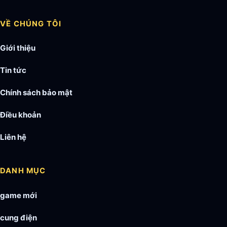
VỀ CHÚNG TÔI
Giới thiệu
Tin tức
Chính sách bảo mật
Điều khoản
Liên hệ
DANH MỤC
game mới
cung điện