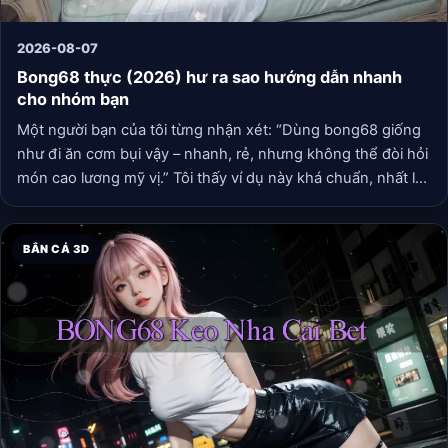
2026-08-07
Bong68 thực (2026) hư ra sao hướng dẫn nhanh
cho nhóm bạn
Một người bạn của tôi từng nhận xét: “Dùng bong68 giống
như đi ăn cơm bụi vậy – nhanh, rẻ, nhưng không thể đòi hỏi
món cao lương mỹ vị.” Tôi thấy ví dụ này khá chuẩn, nhất là
với nhóm bạn trẻ cần một công cụ gọn nhẹ để xử lý việc
hàng ngày.
BẮN CÁ 3D