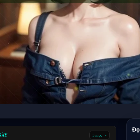
Đọ
 NÀY
3 mục
▾