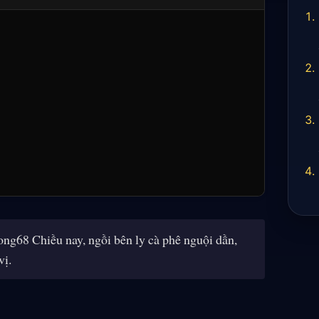
g68 Chiều nay, ngồi bên ly cà phê nguội dần,
vị.