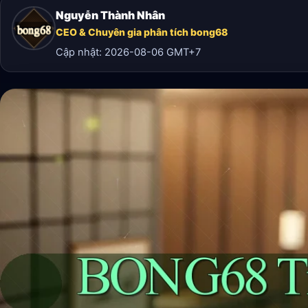
Nguyễn Thành Nhân
CEO & Chuyên gia phân tích bong68
Cập nhật:
2026-08-06
GMT+7