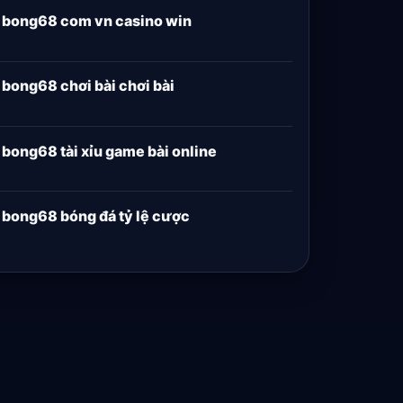
bong68 com vn casino win
bong68 chơi bài chơi bài
bong68 tài xỉu game bài online
bong68 bóng đá tỷ lệ cược