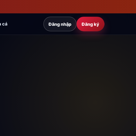
a cá
Đăng nhập
Đăng ký