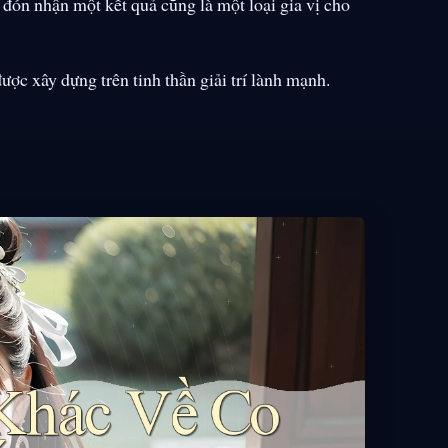
đón nhận một kết quả cũng là một loại gia vị cho
ược xây dựng trên tinh thần giải trí lành mạnh.