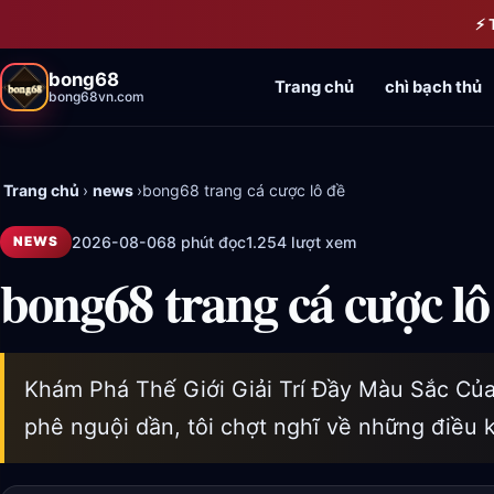
Bỏ qua đến nội dung chính
⚡ 
bong68
Trang chủ
chì bạch thủ
bong68vn.com
Trang chủ
›
news
›
bong68 trang cá cược lô đề
2026-08-06
8 phút đọc
1.254 lượt xem
NEWS
bong68 trang cá cược lô
Khám Phá Thế Giới Giải Trí Đầy Màu Sắc Của
phê nguội dần, tôi chợt nghĩ về những điều 