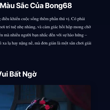
y Màu Sắc Của Bong68
g điều khiến cuộc sống thêm phần thú vị. Có phải
hơi trí tuệ nhẹ nhàng, và cảm giác hồi hộp mong chờ
ến mà nhiều người bạn nhắc đến với sự hào hứng –
ì xa lạ hay nặng nề, mà đơn giản là một sân chơi giải
ui Bất Ngờ