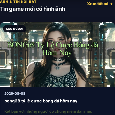
ẢNH & TIN NỔI BẬT
Xem tất cả →
Tin game mới có hình ảnh
KÈO NGOÀI
2026-08-08
bong68 tỷ lệ cược bóng đá hôm nay
Kết bạn với những người có chung niềm đam mê.