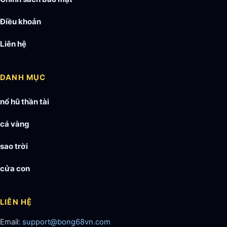
Điều khoản
Liên hệ
DANH MỤC
nổ hũ thần tài
cá vàng
sao trời
cửa con
LIÊN HỆ
Email:
support@bong68vn.com