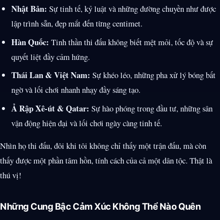
Nhật Bản:
Sự tinh tế, kỷ luật và những đường chuyền như được
lập trình sẵn, đẹp mắt đến từng centimet.
Hàn Quốc:
Tinh thần thi đấu không biết mệt mỏi, tốc độ và sự
quyết liệt đầy cảm hứng.
Thái Lan & Việt Nam:
Sự khéo léo, những pha xử lý bóng bất
ngờ và lối chơi nhanh nhạy đầy sáng tạo.
Ả Rập Xê-út & Qatar:
Sự hào phóng trong đầu tư, những sân
vận động hiện đại và lối chơi ngày càng tinh tế.
Nhìn họ thi đấu, đôi khi tôi không chỉ thấy một trận đấu, mà còn
thấy được một phần tâm hồn, tính cách của cả một dân tộc. Thật là
thú vị!
Những Cung Bậc Cảm Xúc Không Thể Nào Quên