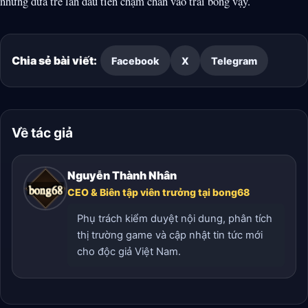
những đứa trẻ lần đầu tiên chạm chân vào trái bóng vậy.
Chia sẻ bài viết:
Facebook
X
Telegram
Về tác giả
Nguyễn Thành Nhân
CEO & Biên tập viên trưởng tại bong68
Phụ trách kiểm duyệt nội dung, phân tích
thị trường game và cập nhật tin tức mới
cho độc giả Việt Nam.