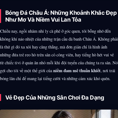
Bóng Đá Châu Á: Những Khoảnh Khắc Đẹp
Như Mơ Và Niềm Vui Lan Tỏa
Chiều nay, ngồi nhâm nhi ly cà phê ở góc quen, tôi bỗng nhớ đến
không khí náo nhiệt của những trận cầu đá banh Châu Á. Không phải
là thứ gì đó xa xôi hay căng thẳng, mà đơn giản chỉ là hình ảnh
những đứa trẻ reo hò trên sân cỏ công viên, hay tiếng hò hét vui vẻ
từ chiếc tivi ở quán ăn nhỏ mỗi khi đội tuyển của chúng ta ra sân. Nó
niềm đam mê thuần khiết
gợi cho tôi về một thế giới của
, nơi trái
bóng lăn chỉ để mang lại tiếng cười và những cảm xúc khó quên.
Vẻ Đẹp Của Những Sân Chơi Đa Dạng