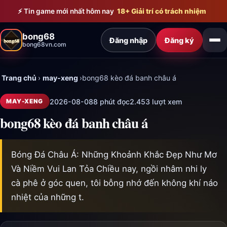
Bỏ qua đến nội dung chính
⚡ Tin game mới nhất hôm nay
18+ Giải trí có trách nhiệm
bong68
Đăng nhập
Đăng ký
bong68vn.com
Trang chủ
›
may-xeng
›
bong68 kèo đá banh châu á
2026-08-08
8 phút đọc
2.453 lượt xem
MAY-XENG
bong68 kèo đá banh châu á
Bóng Đá Châu Á: Những Khoảnh Khắc Đẹp Như Mơ
Và Niềm Vui Lan Tỏa Chiều nay, ngồi nhâm nhi ly
cà phê ở góc quen, tôi bỗng nhớ đến không khí náo
nhiệt của những t.