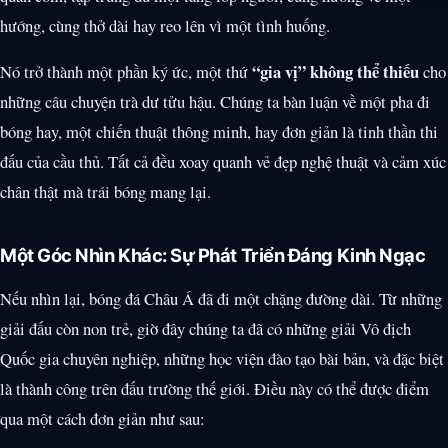
hướng, cùng thở dài hay reo lên vì một tình huống.
“gia vị” không thể thiếu
Nó trở thành một phần ký ức, một thứ
cho
những câu chuyện trà dư tửu hậu. Chúng ta bàn luận về một pha đi
bóng hay, một chiến thuật thông minh, hay đơn giản là tinh thần thi
đấu của cầu thủ. Tất cả đều xoay quanh vẻ đẹp nghệ thuật và cảm xúc
chân thật mà trái bóng mang lại.
Một Góc Nhìn Khác: Sự Phát Triển Đáng Kinh Ngạc
Nếu nhìn lại, bóng đá Châu Á đã đi một chặng đường dài. Từ những
giải đấu còn non trẻ, giờ đây chúng ta đã có những giải Vô địch
Quốc gia chuyên nghiệp, những học viện đào tạo bài bản, và đặc biệt
là thành công trên đấu trường thế giới. Điều này có thể được điểm
qua một cách đơn giản như sau: