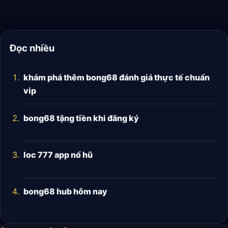
Đọc nhiều
khám phá thêm bong68 đánh giá thực tế chuẩn
vip
bong68 tặng tiền khi đăng ký
loc 777 app nổ hũ
bong68 hub hôm nay