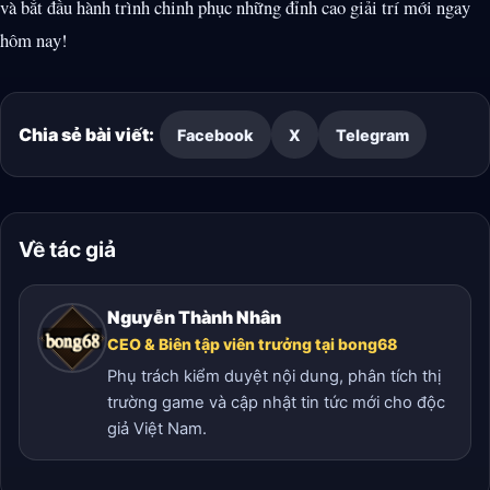
và bắt đầu hành trình chinh phục những đỉnh cao giải trí mới ngay
hôm nay!
Chia sẻ bài viết:
Facebook
X
Telegram
Về tác giả
Nguyễn Thành Nhân
CEO & Biên tập viên trưởng tại bong68
Phụ trách kiểm duyệt nội dung, phân tích thị
trường game và cập nhật tin tức mới cho độc
giả Việt Nam.