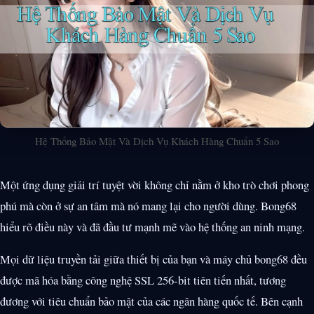
Hệ Thống Bảo Mật Và Dịch Vụ Khách Hàng Chuẩn 5 Sao
Một ứng dụng giải trí tuyệt vời không chỉ nằm ở kho trò chơi phong
phú mà còn ở sự an tâm mà nó mang lại cho người dùng. Bong68
hiểu rõ điều này và đã đầu tư mạnh mẽ vào hệ thống an ninh mạng.
Mọi dữ liệu truyền tải giữa thiết bị của bạn và máy chủ bong68 đều
được mã hóa bằng công nghệ SSL 256-bit tiên tiến nhất, tương
đương với tiêu chuẩn bảo mật của các ngân hàng quốc tế. Bên cạnh