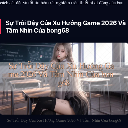
cách cài đặt và tối ưu hóa trải nghiệm trên thiết bị di động của bạn.
Sự Trỗi Dậy Của Xu Hướng Game 2026 Và
Tầm Nhìn Của bong68
Sự Trỗi Dậy Của Xu Hướng Game 2026 Và Tầm Nhìn Của bong68