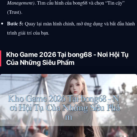
Management)
. Tìm cấu hình của bong68 và chọn “Tin cậy”
(Trust).
Bước 5:
Quay lại màn hình chính, mở ứng dụng và bắt đầu hành
trình giải trí của bạn.
Kho Game 2026 Tại bong68 - Nơi Hội Tụ
Của Những Siêu Phẩm