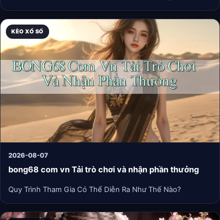
KÈO XỔ SỐ
2026-08-07
bong68 com vn Tải trò chơi và nhận phần thưởng
Quy Trình Tham Gia Có Thể Diễn Ra Như Thế Nào?