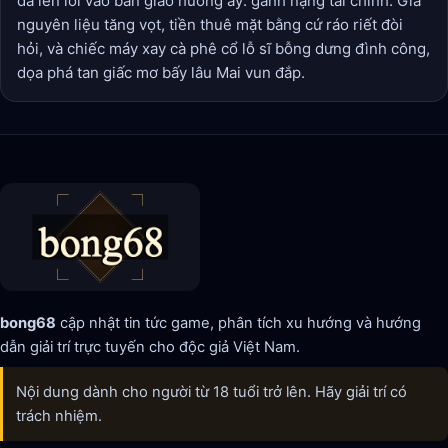
đã len lỏi vào bản giao hưởng ấy: gánh nặng tài chính. Giá
nguyên liệu tăng vọt, tiền thuê mặt bằng cứ ráo riết đòi
hỏi, và chiếc máy xay cà phê cổ lỗ sĩ bỗng dưng đình công,
dọa phá tan giấc mơ bấy lâu Mai vun đắp.
bong68
cập nhật tin tức game, phân tích xu hướng và hướng
dẫn giải trí trực tuyến cho độc giả Việt Nam.
Nội dung dành cho người từ 18 tuổi trở lên. Hãy giải trí có
trách nhiệm.