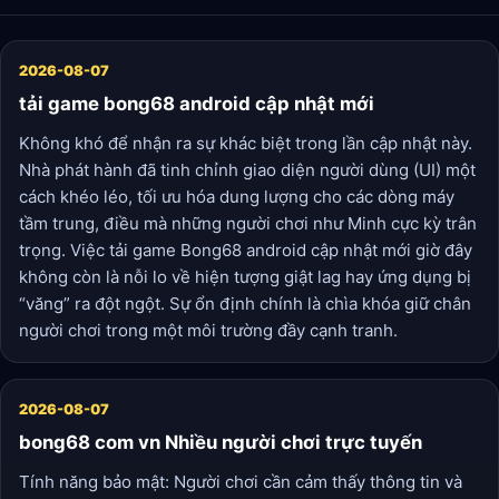
2026-08-07
tải game bong68 android cập nhật mới
Không khó để nhận ra sự khác biệt trong lần cập nhật này.
Nhà phát hành đã tinh chỉnh giao diện người dùng (UI) một
cách khéo léo, tối ưu hóa dung lượng cho các dòng máy
tầm trung, điều mà những người chơi như Minh cực kỳ trân
trọng. Việc tải game Bong68 android cập nhật mới giờ đây
không còn là nỗi lo về hiện tượng giật lag hay ứng dụng bị
“văng” ra đột ngột. Sự ổn định chính là chìa khóa giữ chân
người chơi trong một môi trường đầy cạnh tranh.
2026-08-07
bong68 com vn Nhiều người chơi trực tuyến
Tính năng bảo mật: Người chơi cần cảm thấy thông tin và