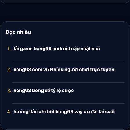
Đọc nhiều
tải game bong68 android cập nhật mới
bong68 com vn Nhiều người chơi trực tuyến
bong68 bóng đá tỷ lệ cược
hướng dẫn chi tiết bong68 vay ưu đãi lãi suất