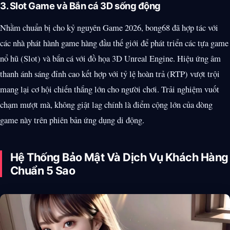
3. Slot Game và Bắn cá 3D sống động
Nhằm chuẩn bị cho kỷ nguyên Game 2026, bong68 đã hợp tác với
các nhà phát hành game hàng đầu thế giới để phát triển các tựa game
nổ hũ (Slot) và bắn cá với đồ họa 3D Unreal Engine. Hiệu ứng âm
thanh ánh sáng đỉnh cao kết hợp với tỷ lệ hoàn trả (RTP) vượt trội
mang lại cơ hội chiến thắng lớn cho người chơi. Trải nghiệm vuốt
chạm mượt mà, không giật lag chính là điểm cộng lớn của dòng
game này trên phiên bản ứng dụng di động.
Hệ Thống Bảo Mật Và Dịch Vụ Khách Hàng
Chuẩn 5 Sao