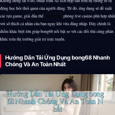
Không dừng lại ở đó, thuật toán AI tích hợp sẵn trên hệ thống sẽ tự
động học hỏi thói quen của người dùng. Từ đó, ứng dụng sẽ đề xuất
các tựa game, giải đấu thể
thao hoặc
phòng live casino phù hợp nhất
với sở thích cá nhân của bạn ngay khi vừa đăng nhập. Đây chính là
điểm khác biệt lớn giúp bong68 nổi bật so với các đối thủ cùng phân
khúc trên thị trường giải trí trực tuyến.
Hướng Dẫn Tải Ứng Dụng bong68 Nhanh
Chóng Và An Toàn Nhất