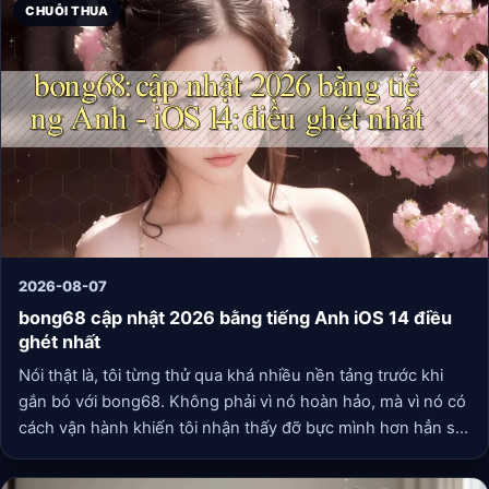
CHUỖI THUA
2026-08-07
bong68 cập nhật 2026 bằng tiếng Anh iOS 14 điều
ghét nhất
Nói thật là, tôi từng thử qua khá nhiều nền tảng trước khi
gắn bó với bong68. Không phải vì nó hoàn hảo, mà vì nó có
cách vận hành khiến tôi nhận thấy đỡ bực mình hơn hẳn so
với mấy cái tên còn lại. Đặc biệt, bản cập nhật iOS 14 mới
đây đã thay đổi một số thứ, có cái tốt, nhưng cũng có điểm