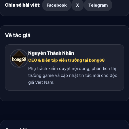
Chia sẻ bài viết:
Facebook
X
Telegram
Về tác giả
Nguyễn Thành Nhân
CEO & Biên tập viên trưởng tại bong68
Phụ trách kiểm duyệt nội dung, phân tích thị
trường game và cập nhật tin tức mới cho độc
giả Việt Nam.