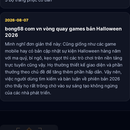
2026-08-07
bong68 com vn vòng quay games bản Halloween
2026
Mình nghĩ đơn giản thế này: Cũng giống như các game
mobile hay có bản cập nhật sự kiện Halloween hàng năm
với ma quỷ, bí ngô, kẹo ngọt thì các trò chơi trên nền tảng
trực tuyến cũng vậy. Họ thường thiết kế giao diện và phần
thưởng theo chủ đề để tăng thêm phần hấp dẫn. Vậy nên,
việc người dùng tìm kiếm và bàn luận về phiên bản 2026
cho thấy họ rất trông chờ vào sự sáng tạo không ngừng
của các nhà phát triển.