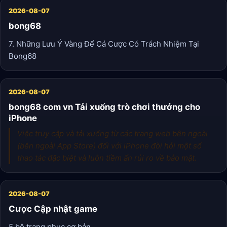
2026-08-07
bong68
7. Những Lưu Ý Vàng Để Cá Cược Có Trách Nhiệm Tại
Bong68
2026-08-07
bong68 com vn Tải xuống trò chơi thưởng cho
iPhone
Việc truy cập và tải xuống từ các trang web bên ngoài
(bên ngoài App Store) đối với iPhone đòi hỏi một số
thao tác đặc biệt và luôn tiềm ẩn rủi ro về bảo mật.
2026-08-07
Cược Cập nhật game
5 bộ trang phục cơ bản