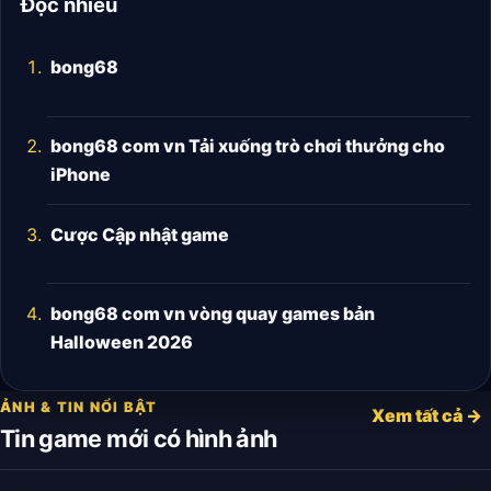
Đọc nhiều
bong68
bong68 com vn Tải xuống trò chơi thưởng cho
iPhone
Cược Cập nhật game
bong68 com vn vòng quay games bản
Halloween 2026
ẢNH & TIN NỔI BẬT
Xem tất cả →
Tin game mới có hình ảnh