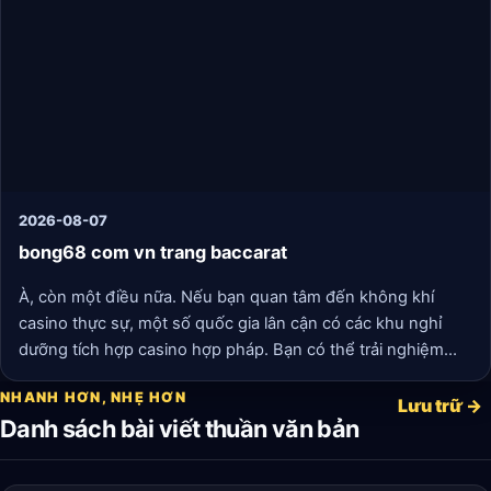
2026-08-07
bong68 com vn trang baccarat
À, còn một điều nữa. Nếu bạn quan tâm đến không khí
casino thực sự, một số quốc gia lân cận có các khu nghỉ
dưỡng tích hợp casino hợp pháp. Bạn có thể trải nghiệm
dịch vụ giải trí đầy đủ ở đó trong một kỳ nghỉ, dưới sự quản
NHANH HƠN, NHẸ HƠN
lý của chính phủ nước sở tại, an toàn và minh bạch hơn
Lưu trữ →
Danh sách bài viết thuần văn bản
nhiều so với những trang web không rõ nguồn gốc.