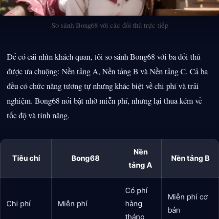
So sánh Bong68 với các đối thủ trực tiếp
Để có cái nhìn khách quan, tôi so sánh Bong68 với ba đối thủ
được ưa chuộng: Nền tảng A, Nền tảng B và Nền tảng C. Cả ba
đều có chức năng tương tự nhưng khác biệt về chi phí và trải
nghiệm. Bong68 nổi bật nhờ miễn phí, nhưng lại thua kém về
tốc độ và tính năng.
Nền
Tiêu chí
Bong68
Nền tảng B
tảng A
Có phí
Miễn phí cơ
Chi phí
Miễn phí
hàng
bản
tháng