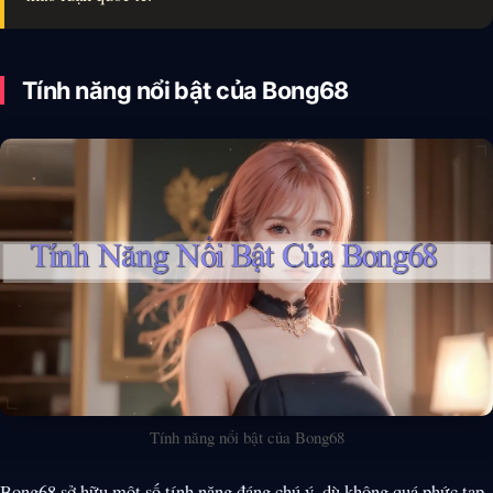
Tính năng nổi bật của Bong68
Tính năng nổi bật của Bong68
Bong68 sở hữu một số tính năng đáng chú ý, dù không quá phức tạp.