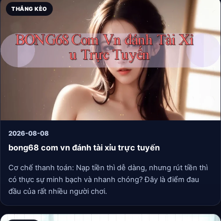
THẮNG KÈO
2026-08-08
bong68 com vn đánh tài xỉu trực tuyến
Cơ chế thanh toán: Nạp tiền thì dễ dàng, nhưng rút tiền thì
có thực sự minh bạch và nhanh chóng? Đây là điểm đau
đầu của rất nhiều người chơi.