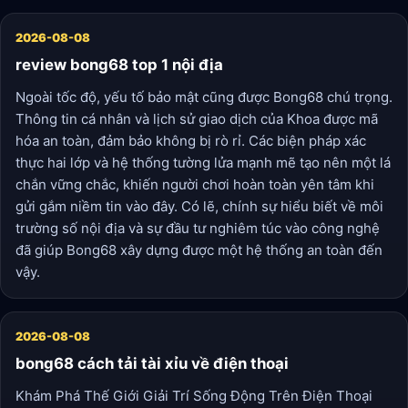
2026-08-08
review bong68 top 1 nội địa
Ngoài tốc độ, yếu tố bảo mật cũng được Bong68 chú trọng.
Thông tin cá nhân và lịch sử giao dịch của Khoa được mã
hóa an toàn, đảm bảo không bị rò rỉ. Các biện pháp xác
thực hai lớp và hệ thống tường lửa mạnh mẽ tạo nên một lá
chắn vững chắc, khiến người chơi hoàn toàn yên tâm khi
gửi gắm niềm tin vào đây. Có lẽ, chính sự hiểu biết về môi
trường số nội địa và sự đầu tư nghiêm túc vào công nghệ
đã giúp Bong68 xây dựng được một hệ thống an toàn đến
vậy.
2026-08-08
bong68 cách tải tài xỉu về điện thoại
Khám Phá Thế Giới Giải Trí Sống Động Trên Điện Thoại