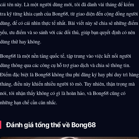
cái tên này. Là một người dùng mới, tôi đã dành vài tháng để kiểm
tra kỹ từng khía cạnh của Bong68, từ giao diện đến cộng đồng người
dùng, để có cái nhìn thực tế nhất. Bài viết này sẽ chia sẻ những điểm
yếu, ưu điểm và so sánh với các đối thủ, giúp bạn quyết định có nên
dùng thử hay không.
Bong68 là một nền tảng quốc tế, tập trung vào việc kết nối người
dùng thông qua các công cụ hỗ trợ giao dịch và chia sẻ thông tin.
Điểm đặc biệt là Bong68 không thu phí đăng ký hay phí duy trì hàng
tháng, điều này khiến nhiều người tò mò. Tuy nhiên, thận trọng mà
nói, tôi nhận thấy không có gì là hoàn hảo, và Bong68 cũng có
những hạn chế cần cân nhắc.
Đánh giá tổng thể về Bong68