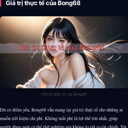
Giá trị thực tế của Bong68
Giá trị thực tế của Bong68
Dù có điểm yếu, Bong68 vẫn mang lại giá trị thực tế cho những ai
muốn tiết kiệm chi phí. Không mất phí là lợi thế lớn nhất, giúp
người dùng mới có thể thử nghiệm mà không lo rủi ro tài chính. Tôi