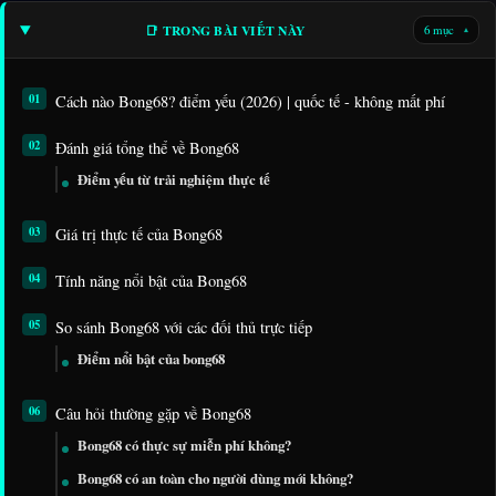
📑 TRONG BÀI VIẾT NÀY
6 mục
▾
Cách nào Bong68? điểm yếu (2026) | quốc tế - không mất phí
Đánh giá tổng thể về Bong68
Điểm yếu từ trải nghiệm thực tế
Giá trị thực tế của Bong68
Tính năng nổi bật của Bong68
So sánh Bong68 với các đối thủ trực tiếp
Điểm nổi bật của bong68
Câu hỏi thường gặp về Bong68
Bong68 có thực sự miễn phí không?
Bong68 có an toàn cho người dùng mới không?