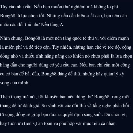
Tùy vào nhu cầu. Nếu bạn muốn thử nghiệm mà không lo phí,
Bong68 là lựa chọn tốt. Nhưng nếu cần hiệu suất cao, bạn nên cân
nhắc các đối thủ như Nền tảng A.
Nhìn chung, Bong68 là một nền tảng quốc tế thú vị với điểm mạnh
là miễn phí và dễ tiếp cận. Tuy nhiên, những hạn chế về tốc độ, cộng
đồng nhỏ và thiếu tính năng nâng cao khiến nó chưa phải là lựa chọn
hàng đầu cho người dùng có yêu cầu cao. Nếu bạn chỉ cần một công
cụ cơ bản để bắt đầu, Bong68 đáng để thử, nhưng hãy quản lý kỳ
vọng của mình.
Thận trọng mà nói, tôi khuyên bạn nên dùng thử Bong68 trong một
tháng để tự đánh giá. So sánh với các đối thủ và lắng nghe phản hồi
từ cộng đồng sẽ giúp bạn đưa ra quyết định sáng suốt. Dù chọn gì,
hãy luôn ưu tiên sự an toàn và phù hợp với mục tiêu cá nhân.