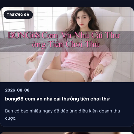
TRƯỜNG GÀ
2026-08-08
bong68 com vn nhà cái thưởng tiền chơi thử
Bạn có bao nhiêu ngày để đáp ứng điều kiện doanh thu
cược.