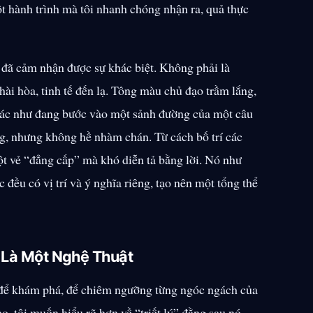
 hành trình mà tôi nhanh chóng nhận ra, quả thực
 đã cảm nhận được sự khác biệt. Không phải là
hài hòa, tinh tế đến lạ. Tông màu chủ đạo trầm lắng,
iác như đang bước vào một sảnh đường của một câu
ng, nhưng không hề nhàm chán. Từ cách bố trí các
ột vẻ “đẳng cấp” mà khó diễn tả bằng lời. Nó như
 đều có vị trí và ý nghĩa riêng, tạo nên một tổng thể
 Là Một Nghệ Thuật
ỉ để khám phá, để chiêm ngưỡng từng ngóc ngách của
, tôi muốn hiểu rõ hơn về “triết lý” đằng sau nó.