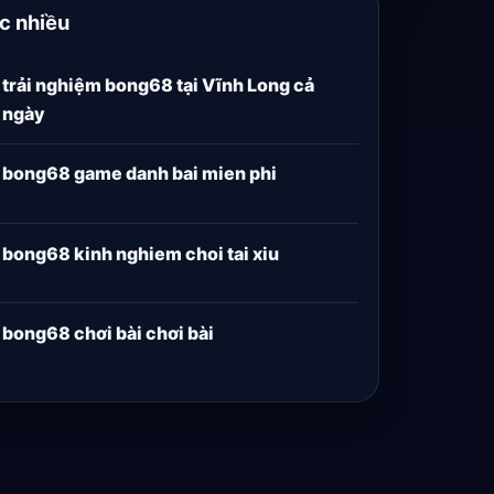
c nhiều
trải nghiệm bong68 tại Vĩnh Long cả
ngày
bong68 game danh bai mien phi
bong68 kinh nghiem choi tai xiu
bong68 chơi bài chơi bài