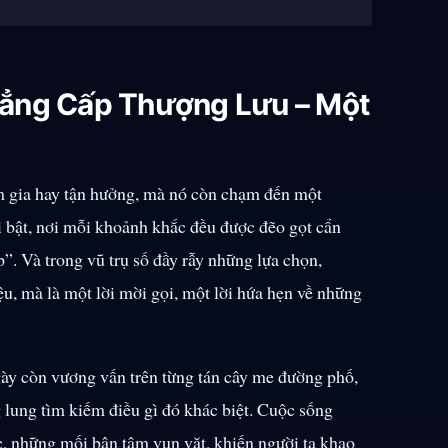
ẳng Cấp Thượng Lưu – Một
am gia hay tận hưởng, mà nó còn chạm đến một
i bật, nơi mỗi khoảnh khắc đều được đẽo gọt cẩn
p”. Và trong vũ trụ số đầy rẫy những lựa chọn,
u, mà là một lời mời gọi, một lời hứa hẹn về những
ngày còn vương vấn trên từng tán cây me đường phố,
g lung tìm kiếm điều gì đó khác biệt. Cuộc sống
c, những mối bận tâm vụn vặt, khiến người ta khao