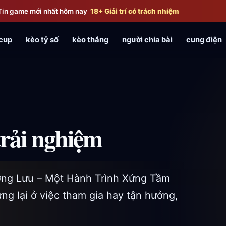
Tin game mới nhất hôm nay
18+ Giải trí có trách nhiệm
 cup
kèo tỷ số
kèo thắng
người chia bài
cung điện
rải nghiệm
ng Lưu – Một Hành Trình Xứng Tầm
ng lại ở việc tham gia hay tận hưởng,