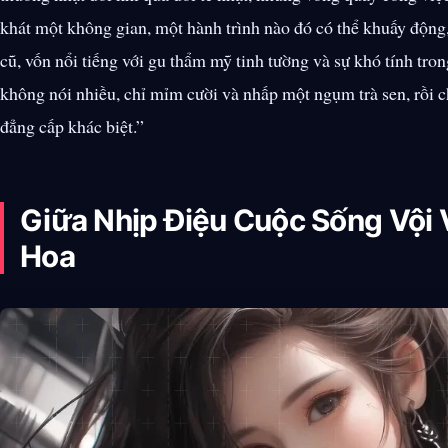
khát một không gian, một hành trình nào đó có thể khuấy động,
cũ, vốn nổi tiếng với gu thẩm mỹ tinh tường và sự khó tính tro
không nói nhiều, chỉ mỉm cười và nhấp một ngụm trà sen, rồi c
đẳng cấp khác biệt.”
Giữa Nhịp Điệu Cuộc Sống Vội 
Hoa