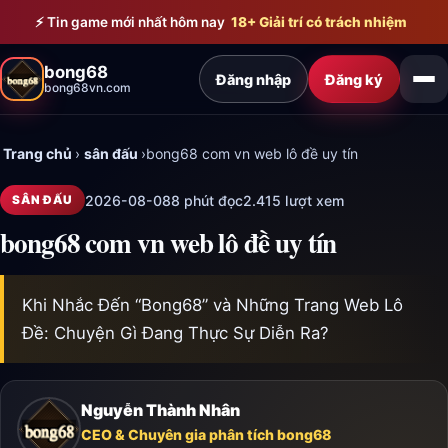
Bỏ qua đến nội dung chính
⚡ Tin game mới nhất hôm nay
18+ Giải trí có trách nhiệm
bong68
Đăng nhập
Đăng ký
bong68vn.com
Trang chủ
›
sân đấu
›
bong68 com vn web lô đề uy tín
2026-08-08
8 phút đọc
2.415 lượt xem
SÂN ĐẤU
bong68 com vn web lô đề uy tín
Khi Nhắc Đến “Bong68” và Những Trang Web Lô
Đề: Chuyện Gì Đang Thực Sự Diễn Ra?
Nguyễn Thành Nhân
CEO & Chuyên gia phân tích bong68