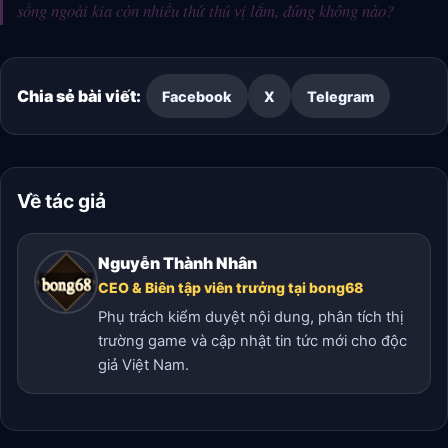
sống ngoài kia còn nhiều thứ thú vị lắm, đúng không nào?
Chia sẻ bài viết:
Facebook
X
Telegram
Về tác giả
Nguyễn Thành Nhân
CEO & Biên tập viên trưởng tại bong68
Phụ trách kiểm duyệt nội dung, phân tích thị
trường game và cập nhật tin tức mới cho độc
giả Việt Nam.