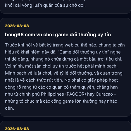
khỏi cái vòng luẩn quẩn của sự chờ đợi.
2026-08-08
bong68 com vn chơi game đổi thưởng uy tín
Trước khi nói về bất kỳ trang web cụ thể nào, chúng ta cần
hiểu rõ khái niệm này đã. “Game đổi thưởng uy tín” nghe
thì dễ dàng, nhưng nó chứa đựng cả một bầu trời tiêu chí.
Với mình, một sân chơi uy tín trước hết phải minh bạch.
Minh bạch về luật chơi, về tỷ lệ đổi thưởng, và quan trọng
nhất là về cách thức rút tiền. Nó phải có giấy phép hoạt
động rõ ràng từ các cơ quan có thẩm quyền, chẳng hạn
như từ chính phủ Philippines (PAGCOR) hay Curacao –
những tổ chức mà các cổng game lớn thường hay nhắc
đến.
2026-08-08