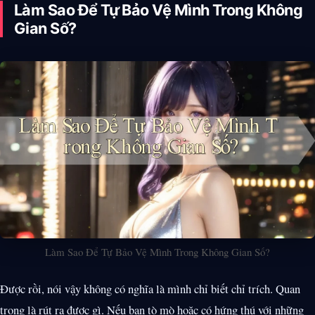
Làm Sao Để Tự Bảo Vệ Mình Trong Không
Gian Số?
Làm Sao Để Tự Bảo Vệ Mình Trong Không Gian Số?
Được rồi, nói vậy không có nghĩa là mình chỉ biết chỉ trích. Quan
trọng là rút ra được gì. Nếu bạn tò mò hoặc có hứng thú với những