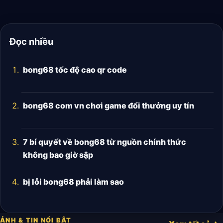
Đọc nhiều
bong68 tốc độ cao qr code
bong68 com vn chơi game đổi thưởng uy tín
7 bí quyết về bong68 từ nguồn chính thức
không bao giờ sập
bị lỗi bong68 phải làm sao
ẢNH & TIN NỔI BẬT