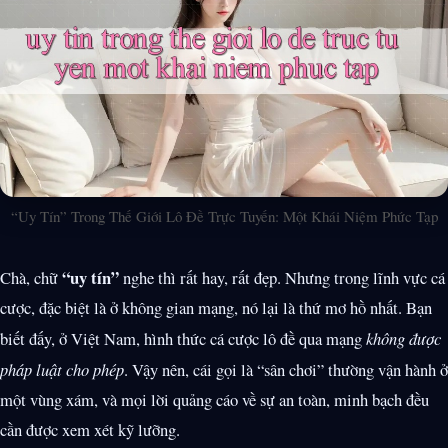
“Uy Tín” Trong Thế Giới Lô Đề Trực Tuyến: Một Khái Niệm Phức Tạp
“uy tín”
Chà, chữ
nghe thì rất hay, rất đẹp. Nhưng trong lĩnh vực cá
cược, đặc biệt là ở không gian mạng, nó lại là thứ mơ hồ nhất. Bạn
biết đấy, ở Việt Nam, hình thức cá cược lô đề qua mạng
không được
pháp luật cho phép
. Vậy nên, cái gọi là “sân chơi” thường vận hành ở
một vùng xám, và mọi lời quảng cáo về sự an toàn, minh bạch đều
cần được xem xét kỹ lưỡng.