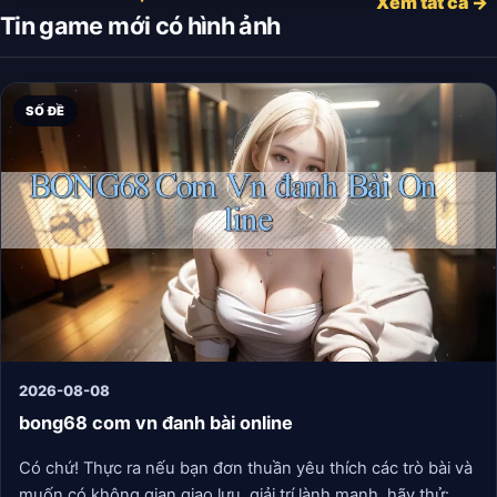
Xem tất cả →
Tin game mới có hình ảnh
SỐ ĐỀ
2026-08-08
bong68 com vn đanh bài online
Có chứ! Thực ra nếu bạn đơn thuần yêu thích các trò bài và
muốn có không gian giao lưu, giải trí lành mạnh, hãy thử: