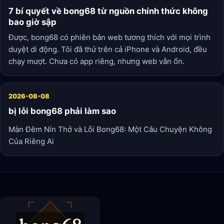
7 bí quyết về bong68 từ nguồn chính thức không
bao giờ sập
Được, bong68 có phiên bản web tương thích với mọi trình
duyệt di động. Tôi đã thử trên cả iPhone và Android, đều
chạy mượt. Chưa có app riêng, nhưng web vẫn ổn.
2026-08-08
bị lỗi bong68 phải làm sao
Màn Đêm Nín Thở và Lỗi Bong68: Một Câu Chuyện Không
Của Riêng Ai