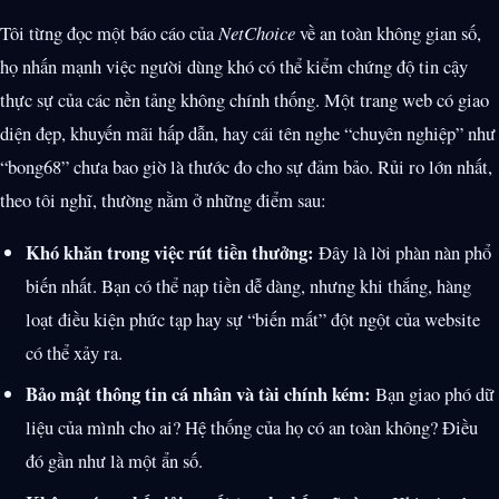
Tôi từng đọc một báo cáo của
NetChoice
về an toàn không gian số,
họ nhấn mạnh việc người dùng khó có thể kiểm chứng độ tin cậy
thực sự của các nền tảng không chính thống. Một trang web có giao
diện đẹp, khuyến mãi hấp dẫn, hay cái tên nghe “chuyên nghiệp” như
“bong68” chưa bao giờ là thước đo cho sự đảm bảo. Rủi ro lớn nhất,
theo tôi nghĩ, thường nằm ở những điểm sau:
Khó khăn trong việc rút tiền thưởng:
Đây là lời phàn nàn phổ
biến nhất. Bạn có thể nạp tiền dễ dàng, nhưng khi thắng, hàng
loạt điều kiện phức tạp hay sự “biến mất” đột ngột của website
có thể xảy ra.
Bảo mật thông tin cá nhân và tài chính kém:
Bạn giao phó dữ
liệu của mình cho ai? Hệ thống của họ có an toàn không? Điều
đó gần như là một ẩn số.