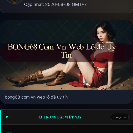
Cập nhật:
2026-08-08
GMT+7
bong68 com vn web lô đề uy tín
📑 TRONG BÀI VIẾT NÀY
3 mục
▾