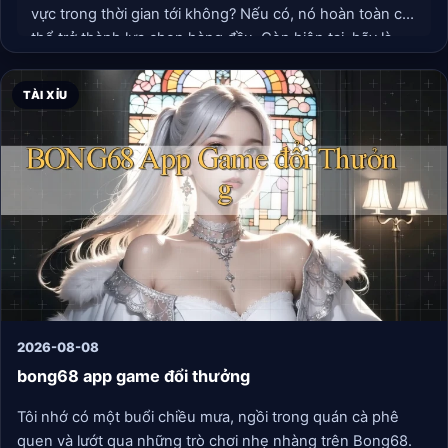
vực trong thời gian tới không? Nếu có, nó hoàn toàn có
thể trở thành lựa chọn hàng đầu. Còn hiện tại, hãy là
người dùng thông minh: thử trước, đánh giá sau, và
đừng quên kiểm tra kỹ tên miền mỗi lần truy cập.
TÀI XỈU
2026-08-08
bong68 app game đổi thưởng
Tôi nhớ có một buổi chiều mưa, ngồi trong quán cà phê
quen và lướt qua những trò chơi nhẹ nhàng trên Bong68.